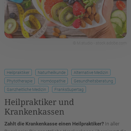
© M.studio - stock.adobe.com
Heilpraktiker
Naturheilkunde
Alternative Medizin
Phytotherapie
Homöopathie
Gesundheitsberatung
Ganzheitliche Medizin
FranksSupertag
Heilpraktiker und
Krankenkassen
Zahlt die Krankenkasse einen Heilpraktiker?
In aller