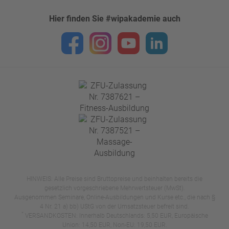
Hier finden Sie #wipakademie auch
HINWEIS: Alle Preise sind Bruttopreise und beinhalten bereits die
gesetzlich vorgeschriebene Mehrwertsteuer (MwSt).
Ausgenommen Seminare, Online-Ausbildungen und Kurse etc., die nach §
4 Nr. 21 a) bb) UStG von der Umsatzsteuer befreit sind.
*
VERSANDKOSTEN: Innerhalb Deutschlands: 5,50 EUR, Europäische
Union: 14,50 EUR, Non-EU: 19,50 EUR.