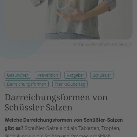
© transurfer - stock.adobe.com
Gesundheit
Prävention
Ratgeber
Schüssler
Darreichungsformen
FranksSupertag
Darreichungsformen von
Schüssler Salzen
Welche Darreichungsformen von Schüßler-Salzen
gibt es?
Schüßler-Salze sind als Tabletten, Tropfen,
Globuli sowie als Salben und Cremes erhältlich.