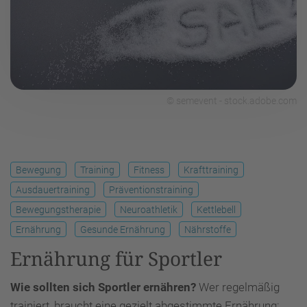
© semevent - stock.adobe.com
Bewegung
Training
Fitness
Krafttraining
Ausdauertraining
Präventionstraining
Bewegungstherapie
Neuroathletik
Kettlebell
Ernährung
Gesunde Ernährung
Nährstoffe
Ernährung für Sportler
Wie sollten sich Sportler ernähren?
Wer regelmäßig
trainiert, braucht eine gezielt abgestimmte Ernährung: