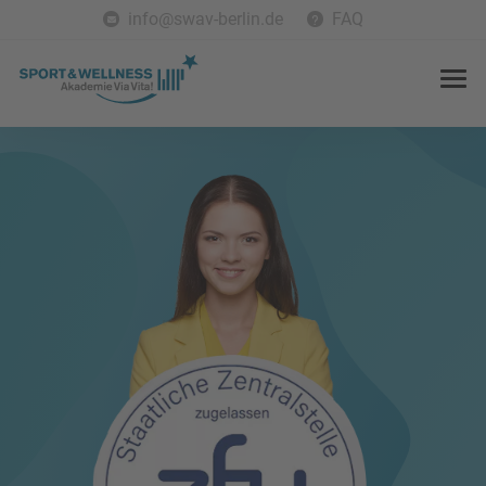
info@swav-berlin.de
FAQ
h
r
/
e
e
n
l,
s
9€
e
g
g