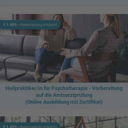
l,
g
s
b
ab
€
€
€ 1.499,-
(Ratenzahlung möglich)
 /
n
ne
:
t
g
)
Heilpraktiker/in für Psychotherapie - Vorbereitung
auf die Amtsarztprüfung
(Online Ausbildung mit Zertifikat)
€ 1.499,-
(Ratenzahlung möglich)