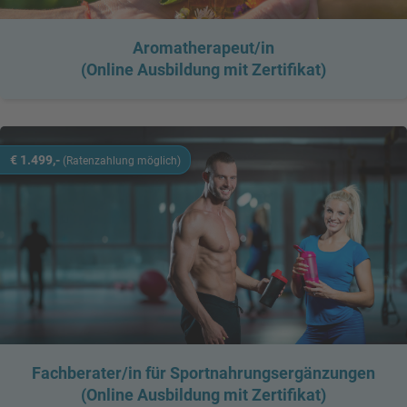
Aromatherapeut/in
(Online Ausbildung mit Zertifikat)
€ 1.499,-
(Ratenzahlung möglich)
e
E
n
n
:
m
,
/
,
l
e
e
/
Fachberater/in für Sportnahrungsergänzungen
e
i
(Online Ausbildung mit Zertifikat)