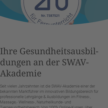
)
e
nd
e
r
n
.
Ihre Gesundheits­aus­bil­
dungen an der SWAV-
Akademie
Seit vielen Jahrzehnten ist die SWAV-Akademie einer der
bekannten Marktführer im innovativen Bildungsbereich für
professionelle Lehrgänge & Ausbildungen im Fitness-,
Massage,- Wellness-, Naturheilkunde- und
Tiergesundheitsbereich: Von 100% Online-Kursen, über