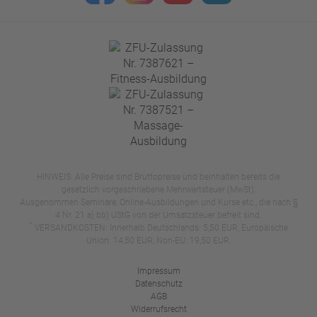
HINWEIS: Alle Preise sind Bruttopreise und beinhalten bereits die
gesetzlich vorgeschriebene Mehrwertsteuer (MwSt).
Ausgenommen Seminare, Online-Ausbildungen und Kurse etc., die nach §
4 Nr. 21 a) bb) UStG von der Umsatzsteuer befreit sind.
*
VERSANDKOSTEN: Innerhalb Deutschlands: 5,50 EUR, Europäische
Union: 14,50 EUR, Non-EU: 19,50 EUR.
Impressum
Datenschutz
AGB
Widerrufsrecht