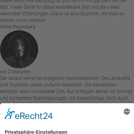
dieser Beruf ihre Berufung ist und sie ihn mit ganzem Herzen
lebt. Vielen Dank für diese wunderbare Zeit und die vielen
wertvollen Erfahrungen. Diana ist eine Dozentin, die man so
schnell nicht vergisst!
Heike Regenberg
vor 2 Monaten
Der Ablauf verlief ohne jegliche Komplikationen. Die Lehrkräfte
und Dozenten waren äußerst freundlich. Die Korrekturen
erfolgten stets in kürzester Zeit. Auf Anfragen erhielt ich prompt
und kompetent Rückmeldungen. Ich beabsichtige, mich auch
zukünftig für Studiengänge an dieser Institution anzumelden
und diese dort zu absolvieren. Meine Zufriedenheit ist hoch,
weshalb ich diese Einrichtung uneingeschränkt
weiterempfehlen kann.
Ab Ab