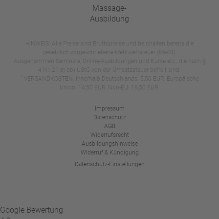
HINWEIS: Alle Preise sind Bruttopreise und beinhalten bereits die
gesetzlich vorgeschriebene Mehrwertsteuer (MwSt).
Ausgenommen Seminare, Online-Ausbildungen und Kurse etc., die nach §
4 Nr. 21 a) bb) UStG von der Umsatzsteuer befreit sind.
*
VERSANDKOSTEN: Innerhalb Deutschlands: 5,50 EUR, Europäische
Union: 14,50 EUR, Non-EU: 19,50 EUR.
Impressum
Datenschutz
AGB
Widerrufsrecht
Ausbildungshinweise
Widerruf & Kündigung
Datenschutz-Einstellungen
Google Bewertung