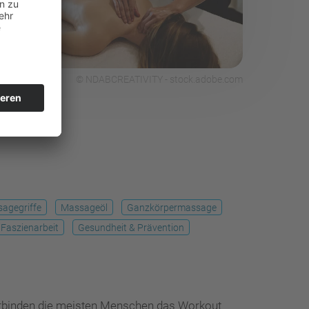
© NDABCREATIVITY - stock.adobe.com
agegriffe
Massageöl
Ganzkörpermassage
Faszienarbeit
Gesundheit & Prävention
 verbinden die meisten Menschen das Workout