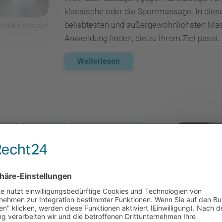
klassische oder die Sportmassage. In diese
beliebtesten und außergewöhnlichsten Mas
-adobe.stock.com
Anwendung finden, die zu Ihrem Ziel passt.
Weiterlesen
iffe
Massageöl
Ganzkörpermassage
enarbeit
Gesundheit & Prävention
, Wellness und
vention
ist ein vielseitiges Tätigkeitsfeld an