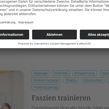
svorsorge und Wellness. Sie wenden
 um das Wohlbefinden Ihrer Kundschaft zu
icht um einen staatlich geregelten
mie-Zertifikat qualifizierte Tätigkeit –
Massage
Wellness
Entspannung
Mass
Rückenmassage
Shiatsu
Moxibustion
FranksSupertag
Faszien trainieren
Faszientraining ist in aller Munde. Dabei