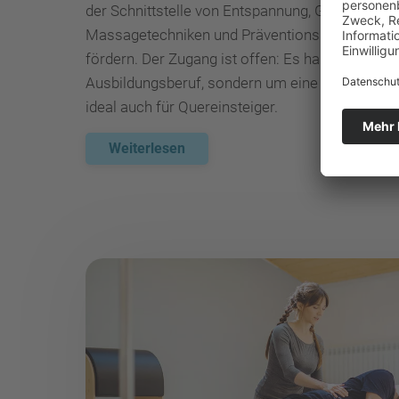
der Schnittstelle von Entspannung, Gesundheit
Massagetechniken und Präventionskonzepte an,
fördern. Der Zugang ist offen: Es handelt sich n
Ausbildungsberuf, sondern um eine über ein Akade
ideal auch für Quereinsteiger.
Weiterlesen