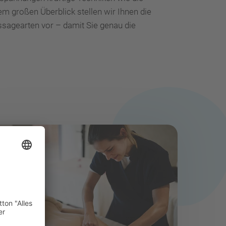
m großen Überblick stellen wir Ihnen die
sagearten vor – damit Sie genau die