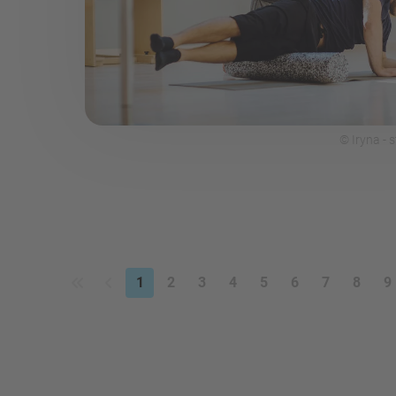
© Iryna -
1
2
3
4
5
6
7
8
9