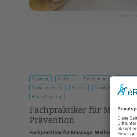
© xreflex 
Massage
Wellness
Entspannung
Massagegr
Rückenmassage
Shiatsu
Moxibustion
Faszi
FranksSupertag
Fachpraktiker für Massage
Prävention
Fachpraktiker für Massage, Wellness und Prä