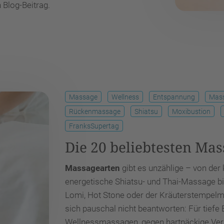
 Blog-Beitrag.
Massage
Wellness
Entspannung
Mass
Rückenmassage
Shiatsu
Moxibustion
FranksSupertag
Die 20 beliebtesten Ma
Massagearten
gibt es unzählige – von de
energetische Shiatsu- und Thai-Massage bi
Lomi, Hot Stone oder der Kräuterstempelm
sich pauschal nicht beantworten: Für tiefe
Wellnessmassagen, gegen hartnäckige Vers