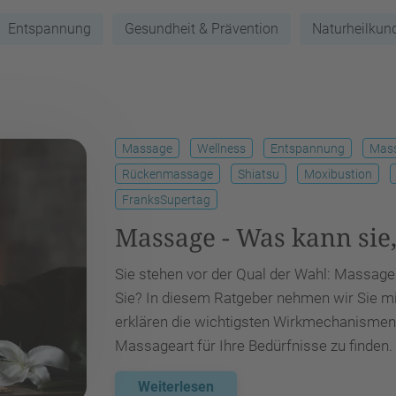
Entspannung
Gesundheit & Prävention
Naturheilkun
Massage
Wellness
Entspannung
Mass
Rückenmassage
Shiatsu
Moxibustion
FranksSupertag
Massage - Was kann sie,
Sie stehen vor der Qual der Wahl: Massagen g
Sie? In diesem Ratgeber nehmen wir Sie mi
erklären die wichtigsten Wirkmechanismen 
Massageart für Ihre Bedürfnisse zu finden.
Weiterlesen