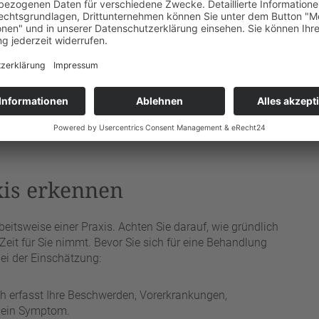
fühl?
s Empfinden eine wichtige Rolle. Vertrauen entsteht im
chwerden und Bedürfnisse besser als Sie selbst. Fühlen
er Druck gesetzt oder unwohl, ist das ein ernst zu
rpflichtet, sich für eine Behandlung zu entscheiden, und
 Ein guter Heilpraktiker wird das nicht nur akzeptieren,
xis erkennen
rbeitsweise einer Praxis. Achten Sie darauf, wie gründlich
eit für Sie nimmt. Bevor Sie sich für eine Behandlung
ei der Einschätzung:
h erfasst Ihre Beschwerden, Vorerkrankungen,
 ein Symptom.