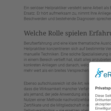
Ein seriöser Heilpraktiker versteht seine Arbeit al
Ersatz. Er hört aufmerksam zu, nimmt Ihre Anliegen
Beschwerden und bestehende Diagnosen spreche
Welche Rolle spielen Erfahr
Berufserfahrung und eine klare thematische Ausric
Heilpraktiker konzentrieren sich auf bestimmte V
manuelle Techniken. Eine solche Spezialisierung is
in einem Bereich vertieft hat, statt alles anzubiet
konkreten Anliegen und danach, welche Ergebnisse r
mehr wert als ein breites Versprechen.
Ebenso aufschlussreich ist die Art, wie ein Heilpr
dass die Wirksamkeit mancher Verfahren wissenscha
als jemand, der jede Anwendung als sicheren Erfolg
Nutzen einer Methode nachvollziehbar erklärt und
Zertifikate und die Mitgliedschaft in einem Berufs
Selbstverständnis – sie ersetzen aber nicht Ihren 