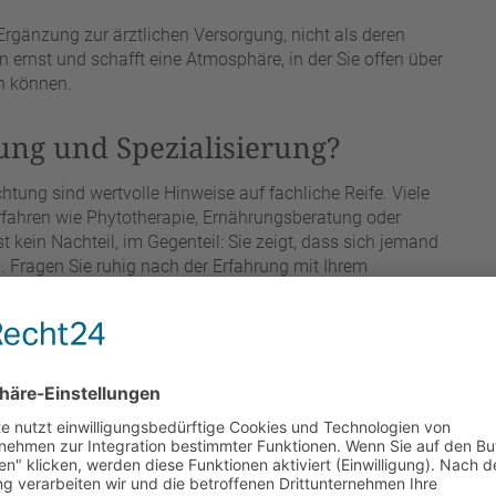
s Ergänzung zur ärztlichen Versorgung, nicht als deren
 ernst und schafft eine Atmosphäre, in der Sie offen über
n können.
ung und Spezialisierung?
htung sind wertvolle Hinweise auf fachliche Reife. Viele
erfahren wie Phytotherapie, Ernährungsberatung oder
t kein Nachteil, im Gegenteil: Sie zeigt, dass sich jemand
en. Fragen Sie ruhig nach der Erfahrung mit Ihrem
ealistisch zu erwarten sind. Eine ehrliche Antwort ist
aktiker über seine Methoden spricht. Wer offen einräumt,
ftlich nicht abschließend belegt ist, handelt seriöser
 darstellt. Achten Sie darauf, ob Ihnen ein Behandler den
 Ihre Fragen dazu geduldig beantwortet. Weiterbildungen,
verband sind zusätzliche Hinweise auf ein fundiertes
persönlichen Eindruck.