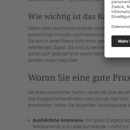
Wie wichtig ist das Bauchge
Neben allen sachlichen Kriterien spielt Ihr eigene
persönlichen Kontakt, und niemand kennt Ihre Bes
Sie sich in einer Praxis nicht ernst genommen, unt
nehmendes Signal. Sie sind zu keinem Zeitpunkt ve
dürfen sich jederzeit eine zweite Meinung einholen.
sondern sogar begrüßen.
Woran Sie eine gute Pra
Der erste persönliche Termin verrät viel über die A
Ihre Vorgeschichte erhoben wird und ob man sich Z
entscheiden, helfen die folgenden Anhaltspunkte b
Ausführliche Anamnese:
Ein gutes Erstgespräc
Medikamente und Lebensumstände – nicht nur