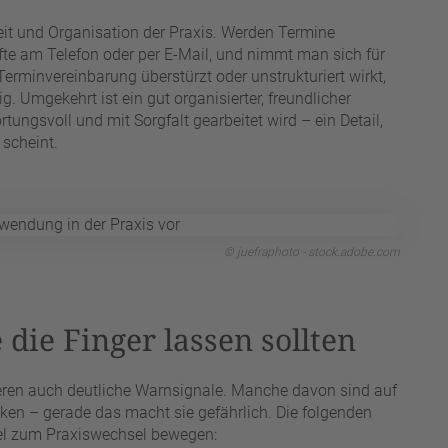
keit und Organisation der Praxis. Werden Termine
nfte am Telefon oder per E-Mail, und nimmt man sich für
Terminvereinbarung überstürzt oder unstrukturiert wirkt,
g. Umgekehrt ist ein gut organisierter, freundlicher
tungsvoll und mit Sorgfalt gearbeitet wird – ein Detail,
scheint.
© juefraphoto - stock.adobe.com
die Finger lassen sollten
stieren auch deutliche Warnsignale. Manche davon sind auf
cken – gerade das macht sie gefährlich. Die folgenden
fel zum Praxiswechsel bewegen: