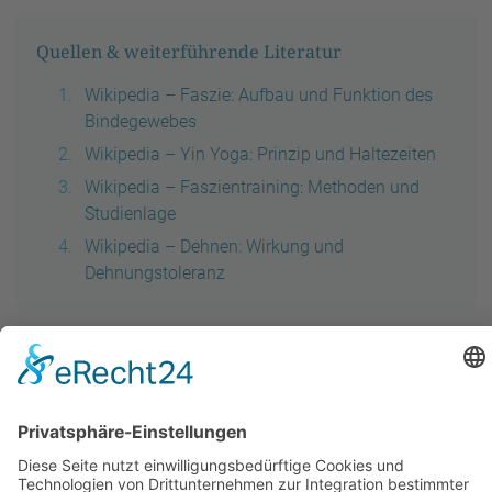
Quellen & weiterführende Literatur
Wikipedia – Faszie: Aufbau und Funktion des
Bindegewebes
Wikipedia – Yin Yoga: Prinzip und Haltezeiten
Wikipedia – Faszientraining: Methoden und
Studienlage
Wikipedia – Dehnen: Wirkung und
Dehnungstoleranz