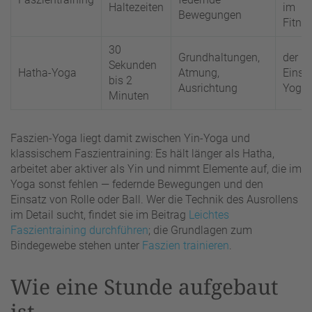
Haltezeiten
im
Bewegungen
Fitne
30
Grundhaltungen,
der üb
Sekunden
Hatha-Yoga
Atmung,
Einsti
bis 2
Ausrichtung
Yoga
Minuten
Faszien-Yoga liegt damit zwischen Yin-Yoga und
klassischem Faszientraining: Es hält länger als Hatha,
arbeitet aber aktiver als Yin und nimmt Elemente auf, die im
Yoga sonst fehlen — federnde Bewegungen und den
Einsatz von Rolle oder Ball. Wer die Technik des Ausrollens
im Detail sucht, findet sie im Beitrag
Leichtes
Faszientraining durchführen
; die Grundlagen zum
Bindegewebe stehen unter
Faszien trainieren
.
Wie eine Stunde aufgebaut
ist