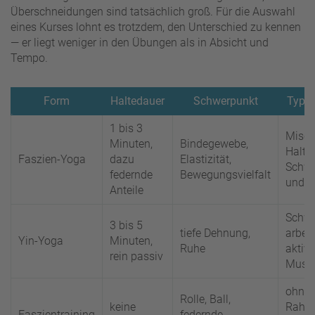
Überschneidungen sind tatsächlich groß. Für die Auswahl
eines Kurses lohnt es trotzdem, den Unterschied zu kennen
— er liegt weniger in den Übungen als in Absicht und
Tempo.
Form
Haltedauer
Schwerpunkt
Typis
1 bis 3
Misch
Minuten,
Bindegewebe,
Halten
Faszien-Yoga
dazu
Elastizität,
Schw
federnde
Bewegungsvielfalt
und R
Anteile
Schwe
3 bis 5
tiefe Dehnung,
arbeit
Yin-Yoga
Minuten,
Ruhe
aktiv
rein passiv
Muske
ohne 
Rolle, Ball,
keine
Rahme
Faszientraining
federnde