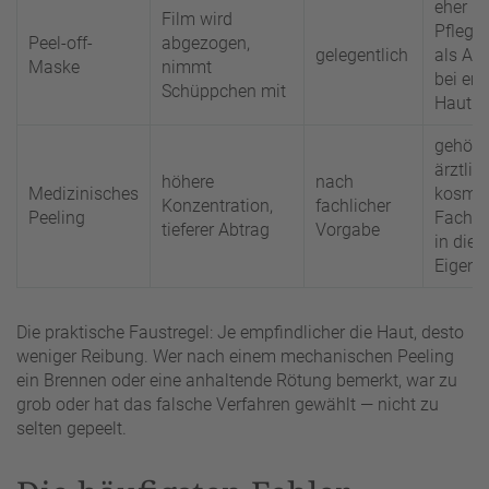
eher
Film wird
Pflegee
Peel-off-
abgezogen,
gelegentlich
als Abt
Maske
nimmt
bei emp
Schüppchen mit
Haut
gehört 
ärztlic
höhere
nach
Medizinisches
kosmet
Konzentration,
fachlicher
Peeling
Fachhä
tieferer Abtrag
Vorgabe
in die
Eigen
Die praktische Faustregel: Je empfindlicher die Haut, desto
weniger Reibung. Wer nach einem mechanischen Peeling
ein Brennen oder eine anhaltende Rötung bemerkt, war zu
grob oder hat das falsche Verfahren gewählt — nicht zu
selten gepeelt.