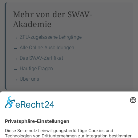
Mehr von der SWAV-
Akademie
ZFU-zugelassene Lehrgänge
Alle Online-Ausbildungen
Das SWAV-Zertifikat
Häufige Fragen
Über uns
© 2026 swav-berlin.de • Dieser Beitrag ersetzt keine medizinische
Beratung. Hinweis: Dieser Artikel kann Affiliate-Links enthalten. Wenn
Sie über solche Links einkaufen, erhalten wir ggf. eine Provision – für
Sie entstehen dadurch keine zusätzlichen Kosten. Affiliate-Links
beeinflussen nicht unsere redaktionelle Auswahl oder Bewertung der