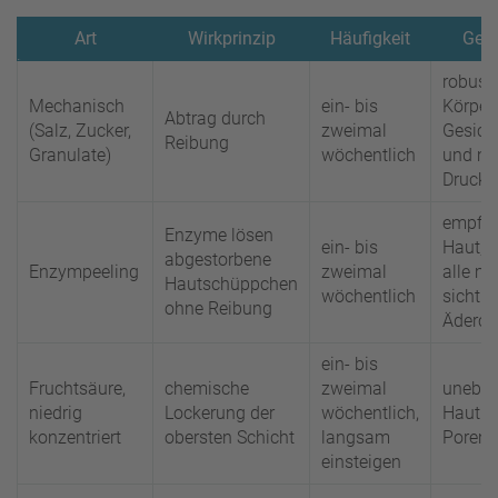
Art
Wirkprinzip
Häufigkeit
Geei
robust
Mechanisch
ein- bis
Körper;
Abtrag durch
(Salz, Zucker,
zweimal
Gesicht
Reibung
Granulate)
wöchentlich
und mi
Druck
empfin
Enzyme lösen
ein- bis
Haut, G
abgestorbene
Enzympeeling
zweimal
alle mi
Hautschüppchen
wöchentlich
sichtb
ohne Reibung
Äderch
ein- bis
Fruchtsäure,
chemische
zweimal
unebe
niedrig
Lockerung der
wöchentlich,
Hautbil
konzentriert
obersten Schicht
langsam
Poren
einsteigen