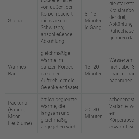
trockene Hitze
die stärkste
von außen, der
Kreislaufbela
Körper reagiert
8–15
der drei;
Sauna
mit starkem
Minuten
Abkühlung u
Schwitzen;
je Gang
Ruhephase
anschließende
gehören dazu
Abkühlung
gleichmäßige
Wärme im
Wassertempe
Warmes
ganzen Körper,
15–20
nicht über 38
Bad
dazu der
Minuten
Grad; danach
Auftrieb, der die
nachruhen
Gelenke entlastet
örtlich begrenzte
schonendste
Packung
Wärme, die
Variante, weil
(Fango,
20–30
langsam und
ein
Moor,
Minuten
gleichmäßig
Körperabschn
Heublume)
abgegeben wird
erwärmt wird