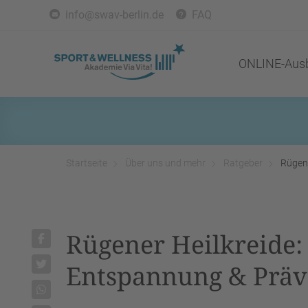
info@swav-berlin.de
FAQ
ONLINE-Ausb
Startseite
Über uns und mehr
Ratgeber
Rügene
Rügener Heilkreide:
Entspannung & Präv