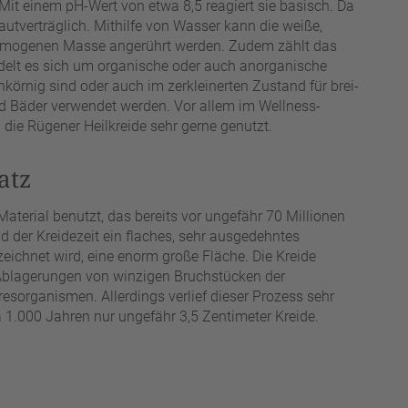
it einem pH-Wert von etwa 8,5 reagiert sie basisch. Da
autverträglich. Mithilfe von Wasser kann die weiße,
 homogenen Masse angerührt werden. Zudem zählt das
delt es sich um organische oder auch anorganische
nkörnig sind oder auch im zerkleinerten Zustand für brei-
Bäder verwendet werden. Vor allem im Wellness-
 die Rügener Heilkreide sehr gerne genutzt.
atz
aterial benutzt, das bereits vor ungefähr 70 Millionen
d der Kreidezeit ein flaches, sehr ausgedehntes
zeichnet wird, eine enorm große Fläche. Die Kreide
Ablagerungen von winzigen Bruchstücken der
esorganismen. Allerdings verlief dieser Prozess sehr
 1.000 Jahren nur ungefähr 3,5 Zentimeter Kreide.