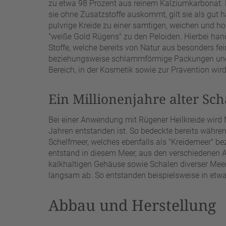
zu etwa 98 Prozent aus reinem Kalziumkarbonat. M
sie ohne Zusatzstoffe auskommt, gilt sie als gut h
pulvrige Kreide zu einer samtigen, weichen und
"weiße Gold Rügens" zu den Peloiden. Hierbei han
Stoffe, welche bereits von Natur aus besonders fei
beziehungsweise schlammförmige Packungen und 
Bereich, in der Kosmetik sowie zur Prävention wird
Ein Millionenjahre alter Sch
Bei einer Anwendung mit Rügener Heilkreide wird M
Jahren entstanden ist. So bedeckte bereits währen
Schelfmeer, welches ebenfalls als "Kreidemeer" be
entstand in diesem Meer, aus den verschiedenen 
kalkhaltigen Gehäuse sowie Schalen diverser Meer
langsam ab. So entstanden beispielsweise in etwa
Abbau und Herstellung