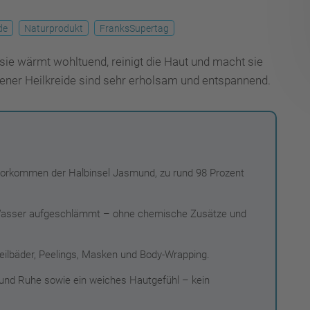
de
Naturprodukt
FranksSupertag
sie wärmt wohltuend, reinigt die Haut und macht sie
ner Heilkreide sind sehr erholsam und entspannend.
vorkommen der Halbinsel Jasmund, zu rund 98 Prozent
t Wasser aufgeschlämmt – ohne chemische Zusätze und
eilbäder, Peelings, Masken und Body-Wrapping.
und Ruhe sowie ein weiches Hautgefühl – kein