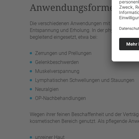
Anwendungsformen
Die verschiedenen Anwendungen mit der Heilkreide
Entspannung und Erholung. In der physikalischen
begleitend eingesetzt, etwa bei:
Zerrungen und Prellungen
Gelenkbeschwerden
Muskelverspannung
Lymphatischen Schwellungen und Stauungen
Neuralgien
OP-Nachbehandlungen
Wegen ihrer feinen Beschaffenheit und der Verträg
kosmetischen Bereich genutzt. Als pflegende Anw
unreiner Haut