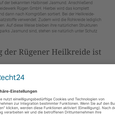
uf der bekannten Halbinsel Jasmund. Anschließend
 Kreidewerk Rügen GmbH. Hierbei wird das komplett
d dann nach Korngrößen sortiert. Bei der Heilkreide-
atzstoffe verwendet. Zudem wird die Rohkreide lediglich
. Auf diese Weise bleiben ihre natürlichen Strukturen
lparks Jasmund sind, stehen sie natürlich unter Schutz
der Rügener Heilkreide ist
nicht erst seit Kurzem bekannt. So wurde bereits um das
ie verschiedensten Heilzwecke benutzt. Damals wurden
zur Behandlung von Rheuma, Gicht und Ischias genutzt.
es Anwendungsgebiet, vor allem im Wellness-Bereich, vor.
 ein ortsgebundenes Heilmittel anerkannt.
gsgebiete und