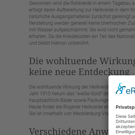
Gewonnen wird die Rohkreide in einem Tagebau a
erfolgt deren Aufbereitung zur Heilkreide in dem
natürliche Ausgangsmaterial zunächst gereinigt un
Herstellung werden generell keine chemischen Zus
mit Wasser aufgeschlämmt: Sie wird nicht gemahlen
erhalten. Da die Kreideküsten ein Teil des Nationa
und bleibt hiervon unberührt.
Die wohltuende Wirkung 
keine neue Entdeckung
Die wohltuende Wirkung der Heilkreide ist jedoch 
Jahr 1910 herum das "weiße Gold" der Insel für d
hauptsächlich Bäder sowie Packungen der Kreide 
Heute findet die Rügener Heilkreide ein sehr breit
Sie ist innerhalb von Mecklenburg-Vorpommern als
Verschiedene Anwendun