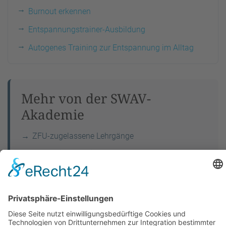
Burnout erkennen
Entspannungstrainer-Ausbildung
Autogenes Training zur Entspannung im Alltag
Mehr von der SWAV-
Akademie
ZFU-zugelassene Lehrgänge
Alle Online-Ausbildungen
Das SWAV-Zertifikat
Häufige Fragen
Über uns