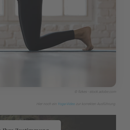
© fizkes - stock.adobe.com
Hier noch ein
Yoga-Video
zur korrekten Ausführung.