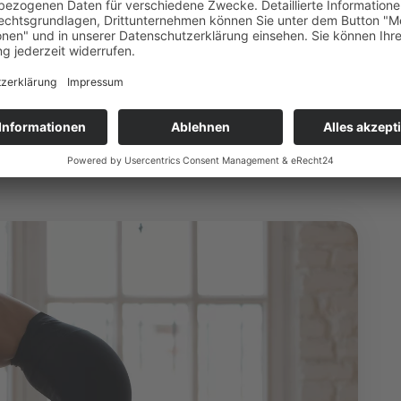
n Rundrücken und Hohlkreuz.
.
elsäule.
rmeiden.