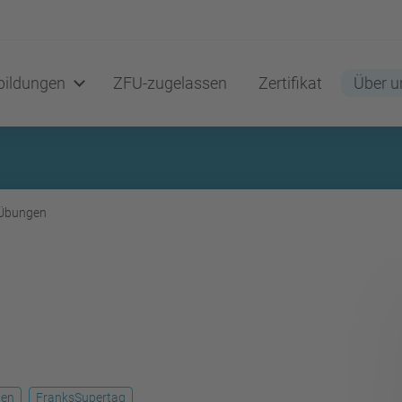
ildungen
ZFU-zugelassen
Zertifikat
Über u
Übungen
gen
FranksSupertag