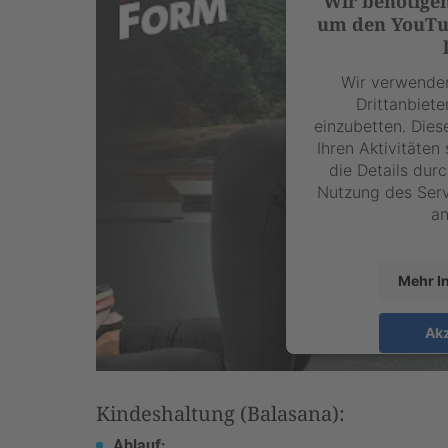
Wir benötige
um den YouTub
Wir verwenden
Drittanbiete
einzubetten. Dies
Ihren Aktivitäten
die Details dur
Nutzung des Serv
an
Mehr I
Akz
powered by
U
Management P
Kindeshaltung (Balasana):
Ablauf: