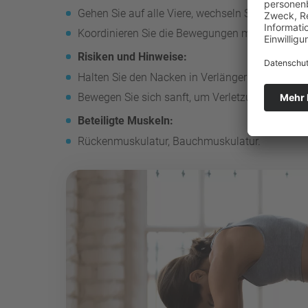
Gehen Sie auf alle Viere, wechseln Sie zwische
Koordinieren Sie die Bewegungen mit dem Atem
Risiken und Hinweise:
Halten Sie den Nacken in Verlängerung der Wirb
Bewegen Sie sich sanft, um Verletzungen zu ve
Beteiligte Muskeln:
Rückenmuskulatur, Bauchmuskulatur.