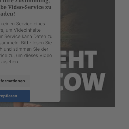
n Ihre Zustimmung,
e Video-Service zu
laden!
 einen Service eines
rs, um Videoinhalte
er Service kann Daten zu
 sammeln. Bitte lesen Sie
ch und stimmen Sie der
ice zu, um dieses Video
zusehen.
nformationen
eptieren
sercentrics Consent
latform
&
eRecht24