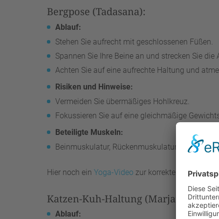
Bergpose (Tadasana):
Ablauf:
Stehen Sie aufrecht mit geschlossenen Füßen.
Spannen Sie Ihre Beine an und strecken Sie die
Achten Sie auf eine aufrechte Haltung und atmen
Risiken und Hinweise:
Vermeiden Sie übermäßiges Hohlkreuz.
Fokussieren Sie auf eine gleichmäßige Gewichts
Beteiligte Muskeln:
Beinmuskulatur, Rückenmuskulatur.
Hier noch ein
Yoga-Video
zur korrekten Ausführun
Katzen-Kuh-Haltung (Marjarasana):
Ablauf: