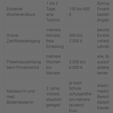
1 bis 2
Schnupp
Einzelner
Tage,
150 bis 600
Erweiter
Wochenendkurs
eine
€
bestehe
Technik
Angebot
mehrere
berufsbe
Online-
Monate,
300 bis
Einstieg 
Zertifikatslehrgang
freie
2.000 €
vollstän
Einteilung
Lehrstoff
mehrere
alle, die
Präsenzausbildung
Wochen
2.000 bis
ausschli
beim Privatinstitut
bis
6.000 €
direkter 
Monate
lernen
je nach
Arbeit im
2 Jahre
Schule
Masseur/in und
medizini
Vollzeit,
schulgeldfrei
med.
Bereich,
staatlich
bis mehrere
Bademeister/in
Abrechn
geregelt
tausend
Kassen
Euro