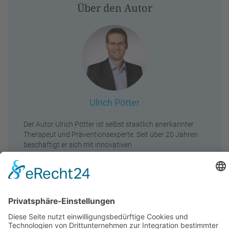
Über den Autor
Ulrich Pötter
Der Autor Ulrich Pötter ist selbst staatlich anerkannter
Therapeut und Präventionsexperte. Seit über 20 Jahren
beschäftigt er sich mit innovativen
Ausbildungskonzepten in den Bereichen Massage,
Fitness, Wellness, Heilpraktik und Prävention. Er hat fünf
professionelle Akademien gegründet, bei denen er auch
heute noch Geschäftsführer und Direktor ist.