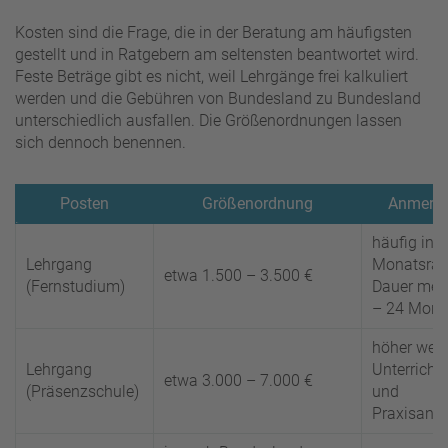
Kosten sind die Frage, die in der Beratung am häufigsten
gestellt und in Ratgebern am seltensten beantwortet wird.
Feste Beträge gibt es nicht, weil Lehrgänge frei kalkuliert
werden und die Gebühren von Bundesland zu Bundesland
unterschiedlich ausfallen. Die Größenordnungen lassen
sich dennoch benennen.
Posten
Größenordnung
Anmerk
häufig in
Lehrgang
Monatsrat
etwa 1.500 – 3.500 €
(Fernstudium)
Dauer meis
– 24 Mona
höher weg
Lehrgang
Unterrichts
etwa 3.000 – 7.000 €
(Präsenzschule)
und
Praxisante