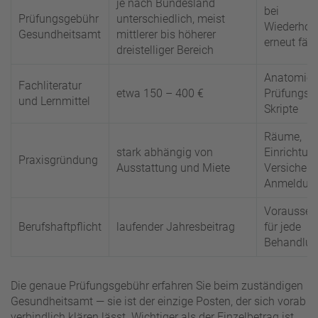
je nach Bundesland
bei
Prüfungsgebühr
unterschiedlich, meist
Wiederhol
Gesundheitsamt
mittlerer bis höherer
erneut fäll
dreistelliger Bereich
Anatomieat
Fachliteratur
etwa 150 – 400 €
Prüfungsfr
und Lernmittel
Skripte
Räume,
stark abhängig von
Einrichtun
Praxisgründung
Ausstattung und Miete
Versicheru
Anmeldun
Vorausset
Berufshaftpflicht
laufender Jahresbeitrag
für jede
Behandlu
Die genaue Prüfungsgebühr erfahren Sie beim zuständigen
Gesundheitsamt — sie ist der einzige Posten, der sich vorab
verbindlich klären lässt. Wichtiger als der Einzelbetrag ist