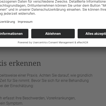
fühl?
s Empfinden eine wichtige Rolle. Vertrauen entsteht im
chwerden und Bedürfnisse besser als Sie selbst. Fühlen
er Druck gesetzt oder unwohl, ist das ein ernst zu
rpflichtet, sich für eine Behandlung zu entscheiden, und
 Ein guter Heilpraktiker wird das nicht nur akzeptieren,
xis erkennen
rbeitsweise einer Praxis. Achten Sie darauf, wie gründlich
eit für Sie nimmt. Bevor Sie sich für eine Behandlung
ei der Einschätzung:
h erfasst Ihre Beschwerden, Vorerkrankungen,
 ein Symptom.