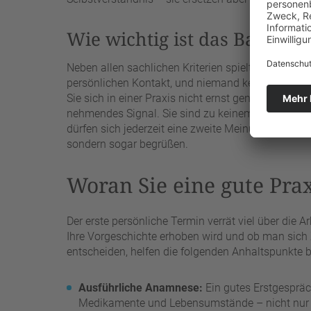
Wie wichtig ist das Bauchge
Neben allen sachlichen Kriterien spielt Ihr eigene
persönlichen Kontakt, und niemand kennt Ihre Bes
Sie sich in einer Praxis nicht ernst genommen, unt
nehmendes Signal. Sie sind zu keinem Zeitpunkt ve
dürfen sich jederzeit eine zweite Meinung einholen.
sondern sogar begrüßen.
Woran Sie eine gute Pra
Der erste persönliche Termin verrät viel über die A
Ihre Vorgeschichte erhoben wird und ob man sich Z
entscheiden, helfen die folgenden Anhaltspunkte b
Ausführliche Anamnese:
Ein gutes Erstgespräc
Medikamente und Lebensumstände – nicht nur