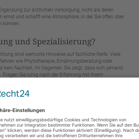
s Ergänzung zur ärztlichen Versorgung, nicht als deren
 ernst und schafft eine Atmosphäre, in der Sie offen über
n können.
ung und Spezialisierung?
htung sind wertvolle Hinweise auf fachliche Reife. Viele
erfahren wie Phytotherapie, Ernährungsberatung oder
t kein Nachteil, im Gegenteil: Sie zeigt, dass sich jemand
en. Fragen Sie ruhig nach der Erfahrung mit Ihrem
ealistisch zu erwarten sind. Eine ehrliche Antwort ist
aktiker über seine Methoden spricht. Wer offen einräumt,
ftlich nicht abschließend belegt ist, handelt seriöser
 darstellt. Achten Sie darauf, ob Ihnen ein Behandler den
 Ihre Fragen dazu geduldig beantwortet. Weiterbildungen,
verband sind zusätzliche Hinweise auf ein fundiertes
persönlichen Eindruck.