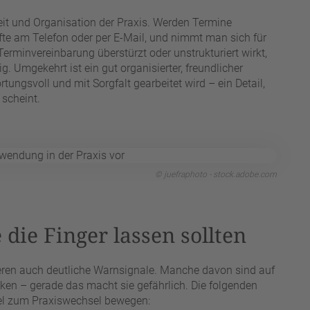
keit und Organisation der Praxis. Werden Termine
nfte am Telefon oder per E-Mail, und nimmt man sich für
Terminvereinbarung überstürzt oder unstrukturiert wirkt,
g. Umgekehrt ist ein gut organisierter, freundlicher
tungsvoll und mit Sorgfalt gearbeitet wird – ein Detail,
scheint.
© juefraphoto - stock.adobe.com
die Finger lassen sollten
stieren auch deutliche Warnsignale. Manche davon sind auf
cken – gerade das macht sie gefährlich. Die folgenden
fel zum Praxiswechsel bewegen: