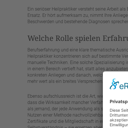
Ein seriöser Heilpraktiker versteht seine Arbeit al
Ersatz. Er hört aufmerksam zu, nimmt Ihre Anliegen
Beschwerden und bestehende Diagnosen spreche
Welche Rolle spielen Erfahr
Berufserfahrung und eine klare thematische Ausric
Heilpraktiker konzentrieren sich auf bestimmte V
manuelle Techniken. Eine solche Spezialisierung is
in einem Bereich vertieft hat, statt alles anzubiet
konkreten Anliegen und danach, welche Ergebnisse r
mehr wert als ein breites Versprechen.
Ebenso aufschlussreich ist die Art, wie ein Heilpr
dass die Wirksamkeit mancher Verfahren wissenscha
als jemand, der jede Anwendung als sicheren Erfolg
Nutzen einer Methode nachvollziehbar erklärt und
Zertifikate und die Mitgliedschaft in einem Berufs
Selbstverständnis – sie ersetzen aber nicht Ihren 