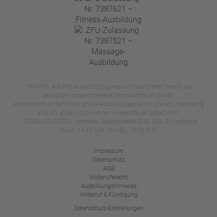
HINWEIS: Alle Preise sind Bruttopreise und beinhalten bereits die
gesetzlich vorgeschriebene Mehrwertsteuer (MwSt).
Ausgenommen Seminare, Online-Ausbildungen und Kurse etc., die nach §
4 Nr. 21 a) bb) UStG von der Umsatzsteuer befreit sind.
*
VERSANDKOSTEN: Innerhalb Deutschlands: 5,50 EUR, Europäische
Union: 14,50 EUR, Non-EU: 19,50 EUR.
Impressum
Datenschutz
AGB
Widerrufsrecht
Ausbildungshinweise
Widerruf & Kündigung
Datenschutz-Einstellungen