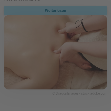
Weiterlesen
© DragonImages - stock.adobe.com