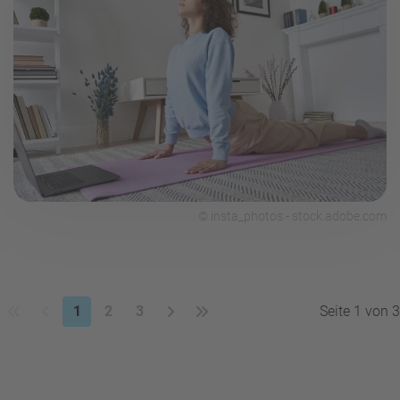
© insta_photos - stock.adobe.com
1
2
3
Seite 1 von 3