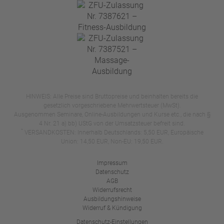
HINWEIS: Alle Preise sind Bruttopreise und beinhalten bereits die
gesetzlich vorgeschriebene Mehrwertsteuer (MwSt).
Ausgenommen Seminare, Online-Ausbildungen und Kurse etc., die nach §
4 Nr. 21 a) bb) UStG von der Umsatzsteuer befreit sind.
*
VERSANDKOSTEN: Innerhalb Deutschlands: 5,50 EUR, Europäische
Union: 14,50 EUR, Non-EU: 19,50 EUR.
Impressum
Datenschutz
AGB
Widerrufsrecht
Ausbildungshinweise
Widerruf & Kündigung
Datenschutz-Einstellungen