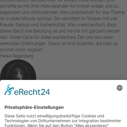
schaffte es mit ihrer motivierenden Art immer wieder, alle zu
begeistern und mitzunehmen. Ihre Leidenschaft für das Thema
ist in jeder Minute spürbar. Sie vermittelt ihr Wissen mit viel
Freude, Geduld und Authentizität. Man merkt einfach, dass
dieser Beruf ihre Berufung ist und sie ihn mit ganzem Herzen
lebt. Vielen Dank für diese wunderbare Zeit und die vielen
wertvollen Erfahrungen. Diana ist eine Dozentin, die man so
schnell nicht vergisst!
Heike Regenberg
vor 2 Monaten
Der Ablauf verlief ohne jegliche Komplikationen. Die Lehrkräfte
und Dozenten waren äußerst freundlich. Die Korrekturen
erfolgten stets in kürzester Zeit. Auf Anfragen erhielt ich prompt
und kompetent Rückmeldungen. Ich beabsichtige, mich auch