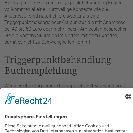
Hier trägt die Person die Triggerpunktbehandlung Kosten
vollkommen alleine. Kurzweilige Konzepte wie die
Akupressur sind natürlich preiswerter als eine
Triggerpunktmassage oder Akupunktur, die mit Anamnese
bei 40 bis 50 Euro oder mehr liegen. Am besten besprechen
Sie die Kostenkalkulation im Vorfeld mit dem Experten,
damit es nicht zu Schwierigkeiten kommt.
Triggerpunktbehandlung
Buchempfehlung
Wenn Sie Ihre Triggerpunkttherapie als Selbstbehandlung
ausführen möchten, könnten Sie sich auch durch passende
Literatur darauf vorbereiten. Sie eignet sich sowohl als
begleitendes Wissen für eine Eigenanwendung ohne
vorherigen Fachkenntniserwerb als auch für Personen, die
bereits durch einen Kurs mit den Kompetenzen
ausgestattet wurden, die ein verantwortungsbewusster
Profi für Triggerpunktkonzepte benötigt. Nachfolgend