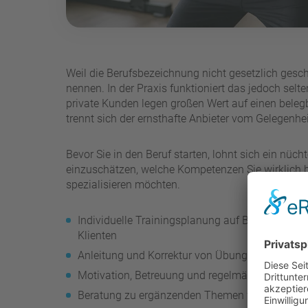
Weil die Berufsbezeichnung nicht gesetzlich geschü
nennen. In der Praxis funktioniert das jedoch selt
private Kunden legen großen Wert auf einen beleg
trennt sich der ernsthafte Anbieter vom Gelegenhei
Bevor Sie in den Beruf starten, lohnt sich ein nücht
einzuschätzen, welche Kompetenzen Sie wirklich b
spezialisieren möchten.
Individuelle Trainingsplanung auf Basis von Zi
Klienten
Anleitung und Korrektur von Übungen mit Blick
Motivation, Betreuung und regelmäßige Fortschr
Beratung zu ergänzenden Themen wie Regenera