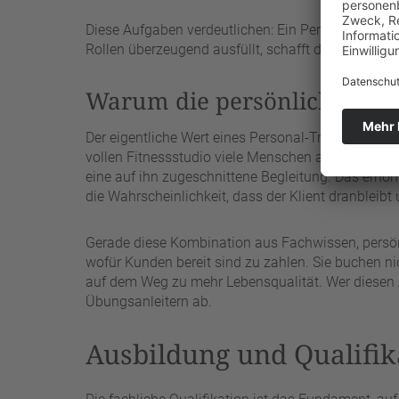
Diese Aufgaben verdeutlichen: Ein Personal-Trainer
Rollen überzeugend ausfüllt, schafft die Grundlag
Warum die persönliche Betre
Der eigentliche Wert eines Personal-Trainers liegt
vollen Fitnessstudio viele Menschen auf sich allein 
eine auf ihn zugeschnittene Begleitung. Das erhöh
die Wahrscheinlichkeit, dass der Klient dranbleibt u
Gerade diese Kombination aus Fachwissen, persönl
wofür Kunden bereit sind zu zahlen. Sie buchen nic
auf dem Weg zu mehr Lebensqualität. Wer diesen A
Übungsanleitern ab.
Ausbildung und Qualifika