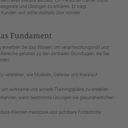
f dem alles Weitere aufbaut. Ein Personal-Trainer muss
essgeräte und Übungen zu erklären. Er trägt
r Kunden und sollte deshalb über solides
das Fundament
g erwerben Sie das Wissen, um verantwortungsvoll und
Bereiche gehören zu den zentralen Grundlagen, die Sie
erden.
u verstehen, wie Muskeln, Gelenke und Kreislauf
 um wirksame und sichere Trainingspläne zu erstellen
 erkennen, wann bestimmte Übungen bei gesundheitlichen
odass Klienten messbare und sichtbare Fortschritte