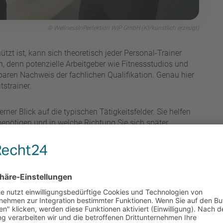
© WellnessInPerfektion WIP GmbH (KI/künstlich erzeugt)
tzt ist, kann sich theoretisch jeder Personal-Trainer
en, denn potenzielle Arbeitgeber wie Fitnessstudios und
baren Nachweis der fachlichen Qualifikation. Genau hier
tstrainer.
erner Blick auf die typischen Tätigkeitsfelder. Sie helfen
enötigen und in welche Richtung Sie sich später
elen, Vorerfahrung und gesundheitlichem Zustand des
 auf saubere Technik und Verletzungsprävention
ittskontrolle über einen längeren Zeitraum
tion, Alltagsbewegung und gesunder Lebensweise