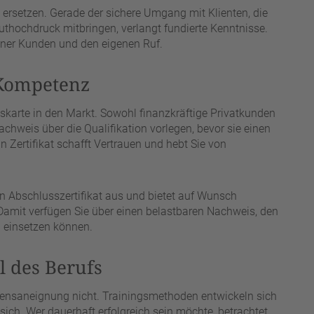
 ersetzen. Gerade der sichere Umgang mit Klienten, die
hochdruck mitbringen, verlangt fundierte Kenntnisse.
seiner Kunden und den eigenen Ruf.
 Kompetenz
ttskarte in den Markt. Sowohl finanzkräftige Privatkunden
chweis über die Qualifikation vorlegen, bevor sie einen
n Zertifikat schafft Vertrauen und hebt Sie von
in Abschlusszertifikat aus und bietet auf Wunsch
 Damit verfügen Sie über einen belastbaren Nachweis, den
n einsetzen können.
l des Berufs
ensaneignung nicht. Trainingsmethoden entwickeln sich
 sich. Wer dauerhaft erfolgreich sein möchte, betrachtet