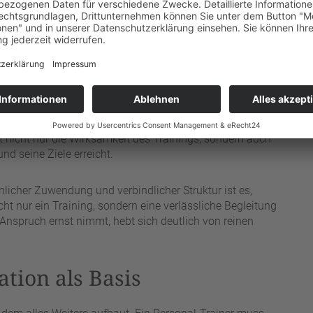
 ist Fachkraft, Berater und Motivator zugleich. Wer diese
e für zufriedene Kunden und langfristige Empfehlungen.
uung so gefragt ist
 in der individuellen Aufmerksamkeit. Während in einem
gestellt trainieren, erhält der Klient im Einzeltraining
t nicht nur die Wirksamkeit des Trainings, sondern auch
nd seine Ziele erreicht.
icher Zuwendung und verbindlicher Struktur ist es,
ht nur ein Training, sondern eine verlässliche Begleitung
nspruch ernst nimmt, hebt sich deutlich von reinen
tion als Basis