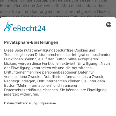
ist in jeder Minute spürbar. Sie vermittelt ihr Wissen mit viel
Freude, Geduld und Authentizität. Man merkt einfach, dass
dieser Beruf ihre Berufung ist und sie ihn mit ganzem Herzen
lebt. Vielen Dank für diese wunderbare Zeit und die vielen
wertvollen Erfahrungen. Diana ist eine Dozentin, die man so
schnell nicht vergisst!
Heike Regenberg
vor 2 Monaten
Der Ablauf verlief ohne jegliche Komplikationen. Die Lehrkräfte
und Dozenten waren äußerst freundlich. Die Korrekturen
erfolgten stets in kürzester Zeit. Auf Anfragen erhielt ich prompt
und kompetent Rückmeldungen. Ich beabsichtige, mich auch
zukünftig für Studiengänge an dieser Institution anzumelden
und diese dort zu absolvieren. Meine Zufriedenheit ist hoch,
weshalb ich diese Einrichtung uneingeschränkt