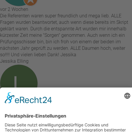
vor 2 Wochen
Die Referenten waren super freundlich und mega lieb. ALLE
Fragen wurden beantwortet, auch wenn diese bereits im Skript
geklärt waren. Durch die entspannte Art wurden mir innerhalb
kürzester Zeit meine "Sorgen" genommen. Auch wenn ich ein
Prüfungsschisser bin, bin ich froh von einem der beiden im
nächsten Jahr geprüft zu werden. ALLE Daumen hoch, weiter
so!!!! Und vielen lieben Dank! Jessika
Jessika Elling
vor 2 Wochen
Ganz tolle Schulung alles mit Ruhe und sehr genau erklärt ich
empfehle jedem das Team und die Schulung alles perfekt und
professionell
Liane Winzenried