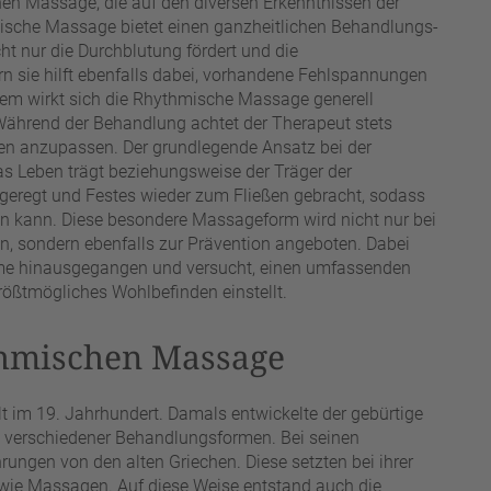
en Massage, die auf den diversen Erkenntnissen der
ische Massage bietet einen ganzheitlichen Behandlungs-
ht nur die Durchblutung fördert und die
n sie hilft ebenfalls dabei, vorhandene Fehlspannungen
em wirkt sich die Rhythmische Massage generell
Während der Behandlung achtet der Therapeut stets
enten anzupassen. Der grundlegende Ansatz bei der
 Leben trägt beziehungsweise der Träger der
geregt und Festes wieder zum Fließen gebracht, sodass
ren kann. Diese besondere Massageform wird nicht nur bei
, sondern ebenfalls zur Prävention angeboten. Dabei
ome hinausgegangen und versucht, einen umfassenden
rößtmögliches Wohlbefinden einstellt.
thmischen Massage
 im 19. Jahrhundert. Damals entwickelte der gebürtige
m verschiedener Behandlungsformen. Bei seinen
ahrungen von den alten Griechen. Diese setzten bei ihrer
owie Massagen. Auf diese Weise entstand auch die