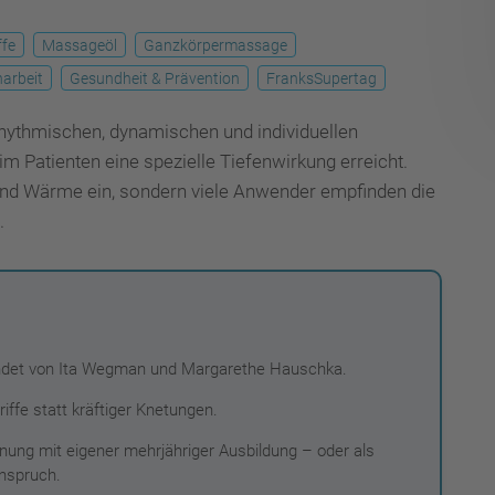
ffe
Massageöl
Ganzkörpermassage
narbeit
Gesundheit & Prävention
FranksSupertag
hythmischen, dynamischen und individuellen
eim Patienten eine spezielle Tiefenwirkung erreicht.
it und Wärme ein, sondern viele Anwender empfinden die
.
ndet von Ita Wegman und Margarethe Hauschka.
ffe statt kräftiger Knetungen.
dnung mit eigener mehrjähriger Ausbildung – oder als
nspruch.