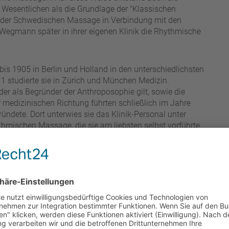
Wesentlichen als die Grundlage der "Klassischen
 der Schwedischen Massage in Verbindung mit den
 Wegmann später in ihrer eigenen Klinik die Rhythmische
is 1905 in Berlin und Holland in den unterschiedlichsten
 studierte sie in Zürich und München Medizin.
der als Begründer der Anthroposophie gilt, sowie die
medizinischen Richtung führten schließlich im Jahre
ündete. Dort unterwies sie das Klinik-Personal unter
hmischen Massage, die sie am liebsten selbst vorführte.
f ihre eigene, intuitive Weise, das für den jeweiligen
t dann die Ärztin Margarethe Hauschka ihre Arbeit an der
m viele Jahre an den verschiedensten therapeutischen
 Massage sowie die Maltherapie ihr Interesse weckten. So
orm unterrichtete. Während dieser Zeit wurde die
nd weitergegeben. Später eröffnete sie ihre "Schule für
", die mittlerweile den Namen "Margarethe Hauschka-
e in den unterschiedlichsten Schulen in verschiedenen