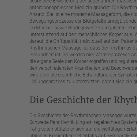
besondere Erweiterung der sogenannten Klassisch
anthroposophischen Medizin gründet. Die Rhythm
Ansatz. Sie ist eine moderne Massageform, die nic
Bewegungsprozesse der Blutgefäße anregt, sonder
im Muskel- sowie Bindegewebe zu regulieren. Zud
unterstützend auf den menschlichen Körper aus. 
darauf, die Griffqualität individuell auf den Pati
Rhythmischen Massage ist, dass der Rhythmus das
Gesundheit ist. So werden hier Wärmeprozesse an
die eigene Seele den Körper ergreifen und regulie
den verschiedensten Krankheiten und Beschwerden
wird über die eigentliche Behandlung der Sympt
Heilungsprozess zu unterstützen, damit sich ein g
Die Geschichte der Rhy
Die Geschichte der Rhythmischen Massage wurzelt
Schwede Pehr Henrik Ling ein regelrechtes Syste
Tätigkeiten stützte er sich auf die vielfältigen Erf
üblichen Körperpflege ebenfalls auf Gymnastik s