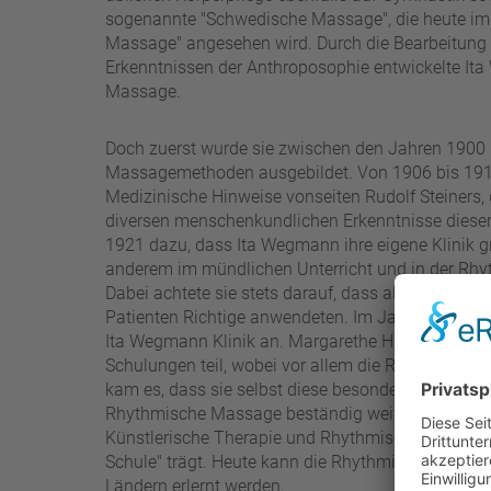
sogenannte "Schwedische Massage", die heute im 
Massage" angesehen wird. Durch die Bearbeitung
Erkenntnissen der Anthroposophie entwickelte Ita
Massage.
Doch zuerst wurde sie zwischen den Jahren 1900 b
Massagemethoden ausgebildet. Von 1906 bis 1911
Medizinische Hinweise vonseiten Rudolf Steiners, 
diversen menschenkundlichen Erkenntnisse dieser 
1921 dazu, dass Ita Wegmann ihre eigene Klinik gr
anderem im mündlichen Unterricht und in der Rhyt
Dabei achtete sie stets darauf, dass alle Schüler au
Patienten Richtige anwendeten. Im Jahre 1929 tra
Ita Wegmann Klinik an. Margarethe Hauschka nah
Schulungen teil, wobei vor allem die Rhythmische
kam es, dass sie selbst diese besondere Massagef
Rhythmische Massage beständig weiterentwickelt u
Künstlerische Therapie und Rhythmische Massage
Schule" trägt. Heute kann die Rhythmische Massag
Ländern erlernt werden.