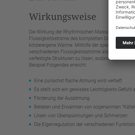
Wirkungsweise
Die Wirkung der Rhythmischen Massage nach Ita 
Flüssigkeitsströme des kompletten Organismus. Hi
körpereigene Wärme. Mithilfe der speziellen Mas
verschiedenen Flüssigkeitsströme angeregt. Auf di
verfestigte Strukturen zu lösen, sodass diese wi
Beispiel Folgendes erreicht:
Eine zunächst flache Atmung wird vertieft
Es stellt sich ein gewisses Leichtigkeits-Gefühl 
Förderung der Ausatmung
Beleben und Erwärmen von sogenannten "Kältei
Lösen von Überspannungen und Schmerzen
Die Eigenregulation der verschiedenen Funktion