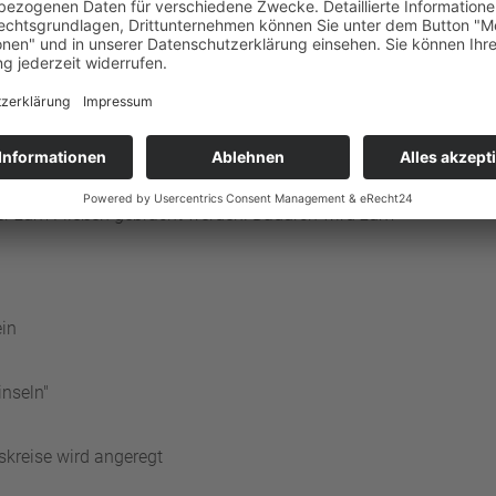
Wegmann beeinflusst vor allem die Atmung sowie die
er tragen hauptsächlich die Lymphe und das Blut die
sageform werden über das Unterhautzellgewebe die
ese Weise ist es möglich, verdichtete und krankhaft
eder zum Fließen gebracht werden. Dadurch wird zum
ein
nseln"
skreise wird angeregt