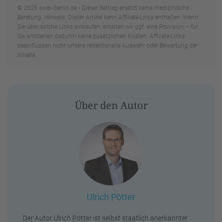
© 2026 swav-berlin.de • Dieser Beitrag ersetzt keine medizinische
Beratung. Hinweis: Dieser Artikel kann Affiliate-Links enthalten. Wenn
Sie über solche Links einkaufen, erhalten wir ggf. eine Provision – für
Sie entstehen dadurch keine zusätzlichen Kosten. Affiliate-Links
beeinflussen nicht unsere redaktionelle Auswahl oder Bewertung der
Inhalte.
Über den Autor
Ulrich Pötter
Der Autor Ulrich Pötter ist selbst staatlich anerkannter