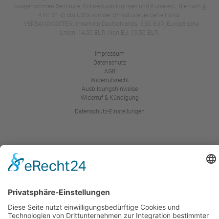
Ausgenommen Seminare, Online-Ausbildungen und Kurse etc., die nach §
4 Nr. 21 a) bb) UStG von der Umsatzsteuer befreit sind.
*
VERSANDKOSTEN: Innerhalb Deutschlands: 5,50 EUR, Europäische
Union: 14,50 EUR, Non-EU: 19,50 EUR.
Impressum
Datenschutz
AGB
Widerrufsrecht
Ausbildungshinweise
Widerruf & Kündigung
Datenschutz-Einstellungen
Google Bewertung
4.9
Basierend auf
1343
Bewertungen
WellnessInPerfektion WIP GmbH
4.9
1343 Rezensionen