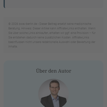
© 2026 swav-berlin.de • Dieser Beitrag ersetzt keine medizinische
Beratung. Hinweis: Dieser Artikel kann Affiliate-Links enthalten. Wenn
Sie über solche Links einkaufen, erhalten wir ggf. eine Provision – für
Sie entstehen dadurch keine zusätzlichen Kosten. Affiliate-Links
beeinflussen nicht unsere redaktionelle Auswahl oder Bewertung der
Inhalte.
Über den Autor