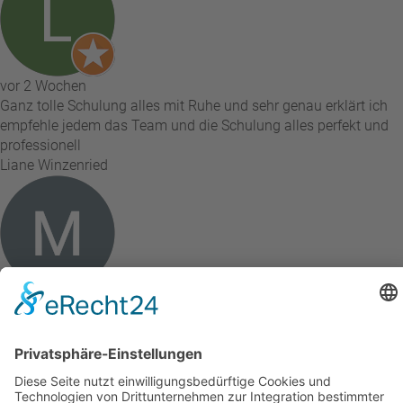
vor 2 Wochen
Ganz tolle Schulung alles mit Ruhe und sehr genau erklärt ich
empfehle jedem das Team und die Schulung alles perfekt und
professionell
Liane Winzenried
vor 2 Wochen
Live Online Schulung Für Fachpraktiker Massage. Sehr
professionell und kurzweilig. Theorie und Praxis wurden sehr
gut erklärt. Es wurde auf alle Fragen eingegangen. Freue mich
schon auf das Präsenzseminar. Gruss vom Bodensee....
Micha Friese