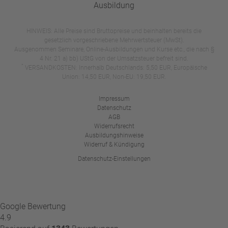
HINWEIS: Alle Preise sind Bruttopreise und beinhalten bereits die
gesetzlich vorgeschriebene Mehrwertsteuer (MwSt).
Ausgenommen Seminare, Online-Ausbildungen und Kurse etc., die nach §
4 Nr. 21 a) bb) UStG von der Umsatzsteuer befreit sind.
*
VERSANDKOSTEN: Innerhalb Deutschlands: 5,50 EUR, Europäische
Union: 14,50 EUR, Non-EU: 19,50 EUR.
Impressum
Datenschutz
AGB
Widerrufsrecht
Ausbildungshinweise
Widerruf & Kündigung
Datenschutz-Einstellungen
Google Bewertung
4.9