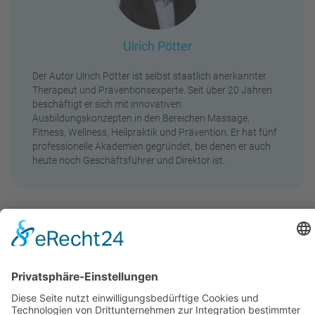
Ulrich Pötter
Der Autor Ulrich Pötter ist selbst staatlich anerkannter
Therapeut und Präventionsexperte. Seit über 20 Jahren
beschäftigt er sich mit innovativen
Ausbildungskonzepten in den Bereichen Massage,
Fitness, Wellness, Heilpraktik und Prävention. Er hat fünf
professionelle Akademien gegründet, bei denen er auch
heute noch Geschäftsführer und Direktor ist.
Wie wäre es mit ein paar
weiteren interessanten