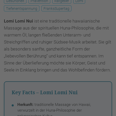
Gesundheit
Prävention
Ratgeber
Lomi
Tiefenentspannung
FranksSupertag
Lomi Lomi Nui
ist eine traditionelle hawaiianische
Massage aus der spirituellen Huna-Philosophie, die mit
warmem Öl, langen fließenden Unterarm- und
Streichgriffen und ruhiger Südsee-Musik arbeitet. Sie gilt
als besonders sanfte, ganzheitliche Form der
„liebevollen Berührung“ und kann tief entspannen. Im
Sinne der Überlieferung möchte sie Körper, Geist und
Seele in Einklang bringen und das Wohlbefinden fördern.
Key Facts – Lomi Lomi Nui
Herkunft:
traditionelle Massage von Hawaii,
verwurzelt in der Huna-Philosophie der
polynesischen Kultur.