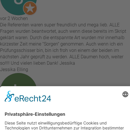
vor 2 Wochen
Die Referenten waren super freundlich und mega lieb. ALLE
Fragen wurden beantwortet, auch wenn diese bereits im Skript
geklärt waren. Durch die entspannte Art wurden mir innerhalb
kürzester Zeit meine "Sorgen" genommen. Auch wenn ich ein
Prüfungsschisser bin, bin ich froh von einem der beiden im
nächsten Jahr geprüft zu werden. ALLE Daumen hoch, weiter
so!!!! Und vielen lieben Dank! Jessika
Jessika Elling
vor 2 Wochen
Ganz tolle Schulung alles mit Ruhe und sehr genau erklärt ich
empfehle jedem das Team und die Schulung alles perfekt und