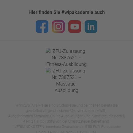
Hier finden Sie #wipakademie auch
HINWEIS: Alle Preise sind Bruttopreise und beinhalten bereits die
gesetzlich vorgeschriebene Mehrwertsteuer (MwSt).
Ausgenommen Seminare, Online-Ausbildungen und Kurse etc., die nach §
4 Nr. 21 a) bb) UStG von der Umsatzsteuer befreit sind.
*
VERSANDKOSTEN: Innerhalb Deutschlands: 5,50 EUR, Europäische
Union: 14,50 EUR, Non-EU: 19,50 EUR.