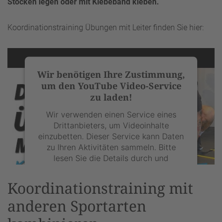
Stöcken legen oder mit Klebeband kleben.
Koordinationstraining Übungen mit Leiter finden Sie hier:
Wir benötigen Ihre Zustimmung,
um den YouTube Video-Service
zu laden!
Wir verwenden einen Service eines
Drittanbieters, um Videoinhalte
einzubetten. Dieser Service kann Daten
zu Ihren Aktivitäten sammeln. Bitte
lesen Sie die Details durch und
stimmen Sie der Nutzung des Service
zu, um dieses Video anzusehen.
Koordinationstraining mit
anderen Sportarten
Mehr Informationen