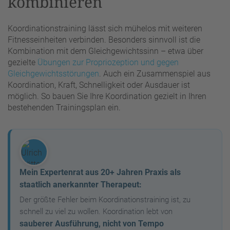
kombinieren
Akzeptieren
Koordinationstraining lässt sich mühelos mit weiteren
powered by
Usercentrics Consent
Fitnesseinheiten verbinden. Besonders sinnvoll ist die
Management Platform
&
eRecht24
Kombination mit dem Gleichgewichtssinn – etwa über
gezielte
Übungen zur Propriozeption und gegen
Gleichgewichtsstörungen
. Auch ein Zusammenspiel aus
Koordination, Kraft, Schnelligkeit oder Ausdauer ist
möglich. So bauen Sie Ihre Koordination gezielt in Ihren
bestehenden Trainingsplan ein.
Mein Expertenrat aus 20+ Jahren Praxis als
staatlich anerkannter Therapeut:
Der größte Fehler beim Koordinationstraining ist, zu
schnell zu viel zu wollen. Koordination lebt von
sauberer Ausführung, nicht von Tempo