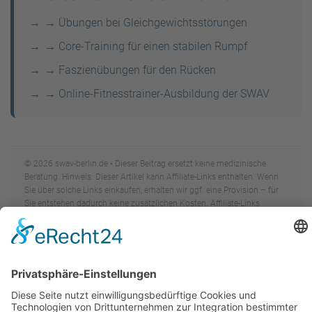
→ Übungen bei Gleichgewichtsstörungen
→ Core-Training für einen stabilen Rumpf
→ Faszienübungen für den Rücken
→ Online-Fitnesstrainer-Ausbildung der SWAV
© 2026 swav-berlin.de • Dieser Beitrag ersetzt keine medizinische
Beratung. Hinweis: Dieser Artikel kann Affiliate-Links enthalten. Wenn
Sie über solche Links einkaufen, erhalten wir ggf. eine Provision – für
Sie entstehen dadurch keine zusätzlichen Kosten. Affiliate-Links
beeinflussen nicht unsere redaktionelle Auswahl oder Bewertung der
Inhalte.