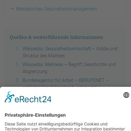
Betriebliches Gesundheitsmanagement
Quellen & weiterführende Informationen
Wikipedia: Gesundheitswirtschaft
– Größe und
Struktur des Marktes
Wikipedia: Wellness
– Begriff, Geschichte und
Abgrenzung
Bundesagentur für Arbeit – BERUFENET
–
amtliche Berufsbeschreibungen und
Zugangswege
Mehr von der SWAV-