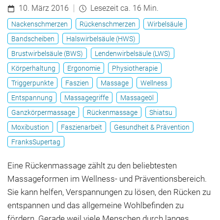
10. März 2016
Lesezeit ca. 16 Min.
Nackenschmerzen
Rückenschmerzen
Wirbelsäule
Bandscheiben
Halswirbelsäule (HWS)
Brustwirbelsäule (BWS)
Lendenwirbelsäule (LWS)
Körperhaltung
Ergonomie
Physiotherapie
Triggerpunkte
Faszien
Massage
Wellness
Entspannung
Massagegriffe
Massageöl
Ganzkörpermassage
Rückenmassage
Shiatsu
Moxibustion
Faszienarbeit
Gesundheit & Prävention
FranksSupertag
Eine Rückenmassage zählt zu den beliebtesten
Massageformen im Wellness- und Präventionsbereich.
Sie kann helfen, Verspannungen zu lösen, den Rücken zu
entspannen und das allgemeine Wohlbefinden zu
fördern. Gerade weil viele Menschen durch langes