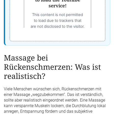
service!
This content is not permitted
to load due to trackers that
are not disclosed to the visitor.
The website owner needs to
setup the site with their CMP
to add this content to the list
of technologies used.
Massage bei
Powered by
Usercentrics
Consent Management
Rückenschmerzen: Was ist
Platform
realistisch?
Viele Menschen wünschen sich, Rückenschmerzen mit
einer Massage „wegzubekommen“. Das ist verständlich,
sollte aber realistisch eingeordnet werden. Eine Massage
kann verspannte Muskeln lockern, die Durchblutung lokal
anregen, Entspannung fördern und das subjektive