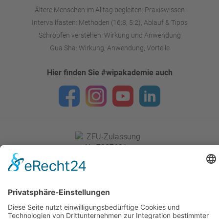
Ältere Menschen im Alltag begleiten: Praxiswissen
Intervallfasten: Methoden (16:8, 5:2), Ablauf & Tipps
Schröpfen verstehen: Wirkung und Anwendung
Gua Sha: Wirkung, Anwendung, Vorteile
Hier finden Sie #wipakademie auch