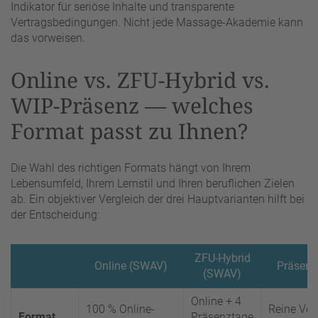
Indikator für seriöse Inhalte und transparente
Vertragsbedingungen. Nicht jede Massage-Akademie kann
das vorweisen.
Online vs. ZFU-Hybrid vs.
WIP-Präsenz — welches
Format passt zu Ihnen?
Die Wahl des richtigen Formats hängt von Ihrem
Lebensumfeld, Ihrem Lernstil und Ihren beruflichen Zielen
ab. Ein objektiver Vergleich der drei Hauptvarianten hilft bei
der Entscheidung:
ZFU-Hybrid
Online (SWAV)
Präsenz
(SWAV)
Online + 4
100 % Online-
Reine Vor-
Format
Präsenztage