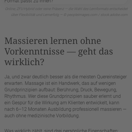
Online, ZFU-Hybrid oder reine Präsenz — die Wahl des Lernformats entscheidet
über Flexibilität und Lernerfolg — © peopleimages.com / stock.adobe.com
Massieren lernen ohne
Vorkenntnisse — geht das
wirklich?
Ja, und zwar deutlich besser als die meisten Quereinsteiger
erwarten. Massage ist ein Handwerk, das auf wenigen
Grundprinzipien aufbaut: Berührung, Druck, Bewegung,
Rhythmus. Wer diese Grundprinzipien sauber erlernt und
ein Gespür für die Wirkung am Klienten entwickelt, kann
nach 6–12 Monaten Ausbildung professionell massieren —
auch ohne medizinische Vorbildung.
Was wirklich zählt, sind drei persönliche Eigenschaften: