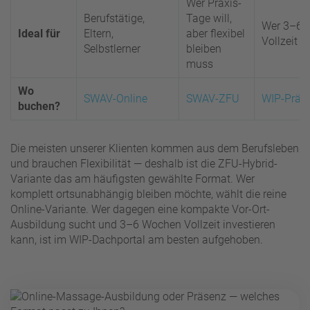
Wer Praxis-
Berufstätige,
Tage will,
Wer 3–6 
Ideal für
Eltern,
aber flexibel
Vollzeit h
Selbstlerner
bleiben
muss
Wo
SWAV-Online
SWAV-ZFU
WIP-Präs
buchen?
Die meisten unserer Klienten kommen aus dem Berufsleben
und brauchen Flexibilität — deshalb ist die ZFU-Hybrid-
Variante das am häufigsten gewählte Format. Wer
komplett ortsunabhängig bleiben möchte, wählt die reine
Online-Variante. Wer dagegen eine kompakte Vor-Ort-
Ausbildung sucht und 3–6 Wochen Vollzeit investieren
kann, ist im WIP-Dachportal am besten aufgehoben.