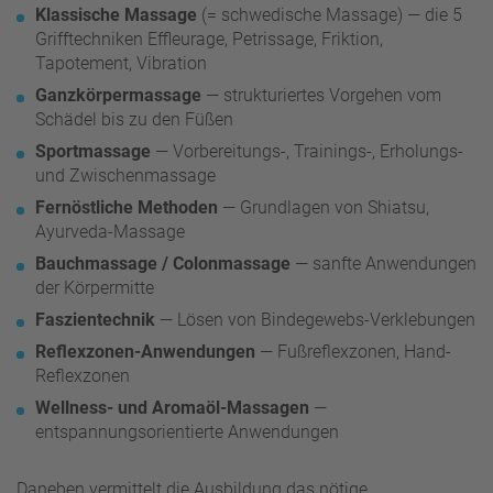
Klassische Massage
(= schwedische Massage) — die 5
Grifftechniken Effleurage, Petrissage, Friktion,
Tapotement, Vibration
Ganzkörpermassage
— strukturiertes Vorgehen vom
Schädel bis zu den Füßen
Sportmassage
— Vorbereitungs-, Trainings-, Erholungs-
und Zwischenmassage
Fernöstliche Methoden
— Grundlagen von Shiatsu,
Ayurveda-Massage
Bauchmassage / Colonmassage
— sanfte Anwendungen
der Körpermitte
Faszientechnik
— Lösen von Bindegewebs-Verklebungen
Reflexzonen-Anwendungen
— Fußreflexzonen, Hand-
Reflexzonen
Wellness- und Aromaöl-Massagen
—
entspannungsorientierte Anwendungen
Daneben vermittelt die Ausbildung das nötige