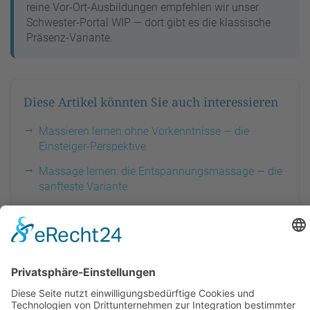
reine Vor-Ort-Ausbildungen empfehlen wir unser
Schwester-Portal WIP — dort gibt es die klassische
Präsenz-Variante.
Diese Artikel könnten Sie auch interessieren
Massieren lernen ohne Vorkenntnisse — die
Einsteiger-Perspektive
Massage lernen: die Entspannungsmassage — die
sanfteste Variante
Massagetechniken aus Ost und West — der
ganzheitliche Überblick
Massieren lernen für Frauen-Themen —
Wechseljahre & Beschwerden
Massieren lernen für mentale Themen — Stress &
psychische Belastungen