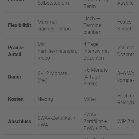
Selbststudium
Ausbildu
Berlin
Hoch —
Maximal —
Festes Te
Flexibilität
Termine
eigenes Tempo
Korsett
planbar
Mit
4 Tage
Praxis-
Voll mit
Familie/Freunden,
intensiv mit
Anteil
Dozenten
Video
Dozenten
~6 Monate
6–12 Monate
3–6 Woc
Dauer
(4 Tage
(frei)
kompakt
Berlin)
Hoch (inkl
Kosten
Niedrig
Mittel
Reise/Unt
SWAV-
SWAV-Zertifikat +
Abschluss
Zertifikat +
WIP-Zertif
PWA
PWA + ZFU