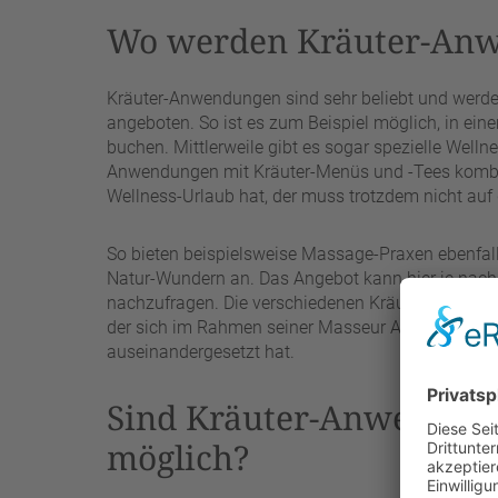
Wo werden Kräuter-Anw
Kräuter-Anwendungen sind sehr beliebt und werde
angeboten. So ist es zum Beispiel möglich, in ei
buchen. Mittlerweile gibt es sogar spezielle Welln
Anwendungen mit Kräuter-Menüs und -Tees kombini
Wellness-Urlaub hat, der muss trotzdem nicht auf
So bieten beispielsweise Massage-Praxen ebenfall
Natur-Wundern an. Das Angebot kann hier je nach P
nachzufragen. Die verschiedenen Kräuter-Anwe
der sich im Rahmen seiner Masseur Ausbildung m
auseinandergesetzt hat.
Sind Kräuter-Anwendun
möglich?