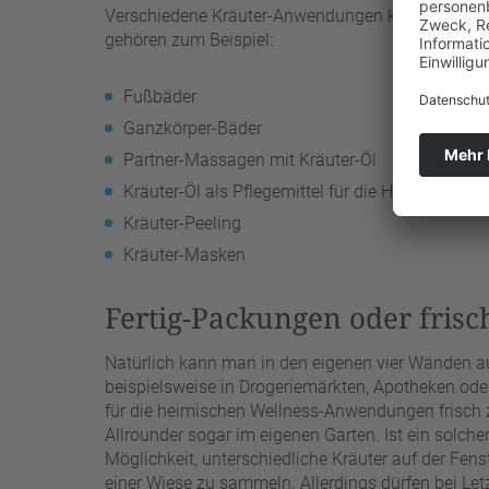
Verschiedene Kräuter-Anwendungen können auch 
gehören zum Beispiel:
Fußbäder
Ganzkörper-Bäder
Partner-Massagen mit Kräuter-Öl
Kräuter-Öl als Pflegemittel für die Haut
Kräuter-Peeling
Kräuter-Masken
Fertig-Packungen oder frisc
Natürlich kann man in den eigenen vier Wänden auc
beispielsweise in Drogeriemärkten, Apotheken oder
für die heimischen Wellness-Anwendungen frisch zu
Allrounder sogar im eigenen Garten. Ist ein solch
Möglichkeit, unterschiedliche Kräuter auf der Fen
einer Wiese zu sammeln. Allerdings dürfen bei Let