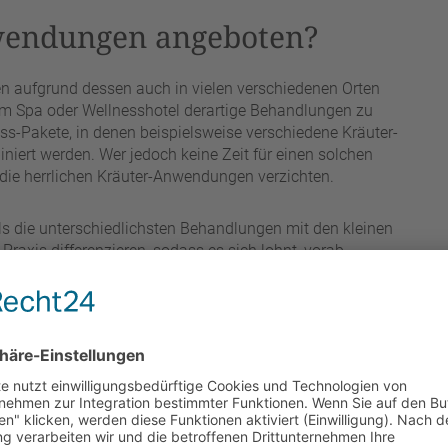
endungen angeboten?
n aufgrund dessen auch in vielen verschiedenen Orten
nem Spa oder Wellnesshotel derartige Behandlungen zu
ess-Pakete, in denen beispielsweise verschiedene Kräuter-
ert werden. Wer jedoch keine Zeit für einen solchen
 die herrlichen Kräuter-Anwendungen verzichten.
s die unterschiedlichsten Behandlungen mit den kleinen
raxis differenzieren, sodass es sich lohnt, vorab
ndungen werden dann von einem Masseur vorgenommen,
it den jeweiligen Kräuter-Behandlungen genau
gen auch zu Hause