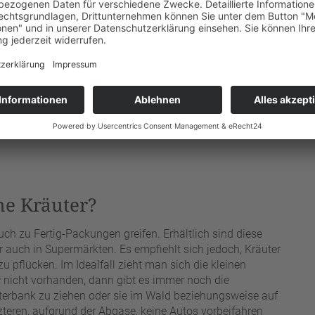
ohne Weiteres zu Hause durchgeführt werden. Dazu
he Kräuter?
h zu Fertig-Packungen greifen. Erhältlich sind diese
 auch in Supermärkten. Es empfiehlt sich jedoch, Kräuter
 pflücken. Im Idealfall zieht man sich die kleinen
er nicht vorhanden, dann gibt es immer noch die
sterbank zu ziehen oder sie im Wald beziehungsweise auf
zteren, aufgrund der Abgase, keine Autos vorbeifahren