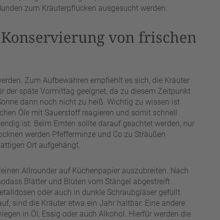
 Hunden zum Kräuterpflücken ausgesucht werden.
 Konservierung von frischen
werden. Zum Aufbewahren empfiehlt es sich, die Kräuter
ür der späte Vormittag geeignet, da zu diesem Zeitpunkt
Sonne dann noch nicht zu heiß. Wichtig zu wissen ist
schen Öle mit Sauerstoff reagieren und somit schnell
endig ist. Beim Ernten sollte darauf geachtet werden, nur
rocknen werden Pfefferminze und Co zu Sträußen
attigen Ort aufgehängt.
 kleinen Allrounder auf Küchenpapier auszubreiten. Nach
 sodass Blätter und Blüten vom Stängel abgestreift
alldosen oder auch in dunkle Schraubgläser gefüllt.
f, sind die Kräuter etwa ein Jahr haltbar. Eine andere
nlegen in Öl, Essig oder auch Alkohol. Hierfür werden die