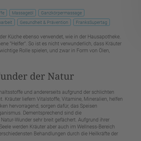
ffe
Massageöl
Ganzkörpermassage
narbeit
Gesundheit & Prävention
FranksSupertag
in der Küche ebenso verwendet, wie in der Hausapotheke.
e "Helfer". So ist es nicht verwunderlich, dass Kräuter
wichtige Rolle spielen, und zwar in Form von Ölen,
Wunder der Natur
haltsstoffe und andererseits aufgrund der schlichten
Kräuter liefern Vitalstoffe, Vitamine, Mineralien, helfen
ken hervorragend, sorgen dafür, das Speisen
rganismus. Dementsprechend sind die
Natur-Wunder sehr breit gefächert. Aufgrund ihrer
 Seele werden Kräuter aber auch im Wellness-Bereich
 verschiedensten Behandlungen durch die Heilkräfte der