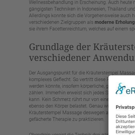
Wellnessbehandlung in Erscheinung. Auch heute 
gängigsten Techniken in Indonesien, Thailand und 
Allerdings konnte sich die Vorgehensweise auch hi
verschiedenen Zielgruppen als
moderne Erholun
sie ihrem Facettenreichtum, welches auf einem sp
Grundlage der Kräuters
verschiedener Anwend
Der Ausgangspunkt für die Kräuterstempel Massag
komplexes Geflecht. So vertritt diese Praktik di
werden könnte, insofern körperliche, geistige, m
zählen. Immerhin erweist sich jedes Symptom als 
kann. Kein Schmerz rührt nur von einer physische
ebenso den Körper belastet. Genau wie manch ande
Kräuterstempel Massage deswegen auf das komplett
gefächerte Therapie zu praktizieren.
Obendrein vereint die Technik drei gänzlich dif