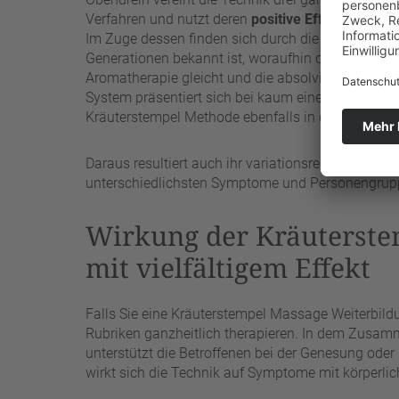
Verfahren und nutzt deren
positive Effekte
, dami
Im Zuge dessen finden sich durch die Wärmeabgab
Generationen bekannt ist, woraufhin der stimulier
Aromatherapie gleicht und die absolvierten Griff
System präsentiert sich bei kaum einer anderen Be
Kräuterstempel Methode ebenfalls in der Heilprak
Daraus resultiert auch ihr variationsreiches Einsa
unterschiedlichsten Symptome und Personengru
Wirkung der Kräuterste
mit vielfältigem Effekt
Falls Sie eine Kräuterstempel Massage Weiterbil
Rubriken ganzheitlich therapieren. In dem Zusamme
unterstützt die Betroffenen bei der Genesung ode
wirkt sich die Technik auf Symptome mit körperl