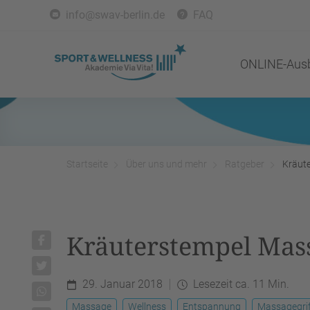
info@swav-berlin.de
FAQ
ONLINE-Ausb
Startseite
Über uns und mehr
Ratgeber
Kräut
Kräuterstempel Mas
29. Januar 2018
Lesezeit ca. 11 Min.
Massage
Wellness
Entspannung
Massagegri