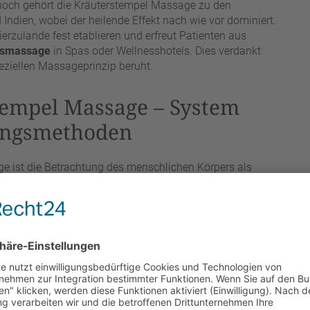
noch gehört die Kräuterstempel Massage zu den
Indien, wobei der heilende Effekt nach wie vor dominiert.
erzulande fest etablieren und erfreut Patienten aus
gsmassage
in Spas oder Wellnesshotels. Dies verdankt
eziellen Massageprinzip beruht.
tempel Massage – System
ungsmethoden
e ist die Betrachtung des menschlichen Körpers als
e Annahme, dass der Organismus erst wirksam behandelt
entale und energetische Disharmonien gleichermaßen
Warnsignal einer Erkrankung, die viele Ursachen haben
n Fehlfunktion, während jede seelische Problematik
re Techniken aus Fernost konzentriert sich die
e Körperbild, um eine nachhaltige, intensive und breit
ferente Behandlungsformen zu einem harmonischen