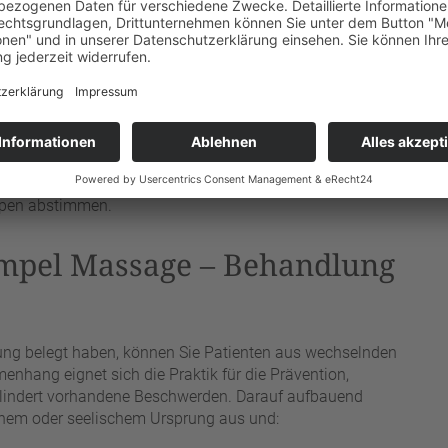
t die Patienten das Maximum an
Erholsamkeit
erhalten.
e thermische Faktoren wieder, deren Wirksamkeit seit
ende Einfluss der Kräuterstempel einer belebenden
e der klassischen Massage entstammen. Ein derartiges
handlung und ist dafür verantwortlich, dass die
tik angewandt wird.
tzgebiet, denn diese Anwendung lässt sich auf die
ppen abstimmen.
mpel Massage – Behandlung
dung belegt haben, können Sie Patienten aus wechselnden
nhang eignet sich die Praktik für die Prävention,
r lindert vorhandene Beschwerden. Darauf aufbauend
ichem oder seelischem Ursprung aus und: