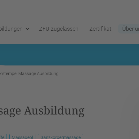
ildungen
ZFU-zugelassen
Zertifikat
Über u
erstempel Massage Ausbildung
sage Ausbildung
ffe
Massageöl
Ganzkörpermassage