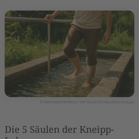
© WellnessInPerfektion WIP GmbH (KI/künstlich erzeugt)
Die 5 Säulen der Kneipp-