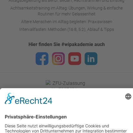
Alltagsbegleitung als Beruf: Bedarf, Rechtsrahmen und Einstieg
Achtsamkeitstraining im Alltag: Übungen, Wirkung & einfache
Routinen für mehr Gelassenheit
Ältere Menschen im Alltag begleiten: Praxiswissen
Intervallfasten: Methoden (16:8, 5:2), Ablauf & Tipps
Hier finden Sie #wipakademie auch