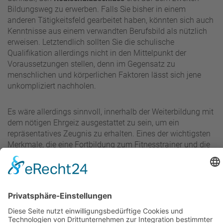
Bildungsweg zu erwerben. Falls Sie bisher in einem
anderen Tätigkeitsfeld gearbeitet haben, könnten sich auch
Kenntnisse aus einem verwandten Berufsbild als nützlich
erweisen. Letztendlich sollten Sie die schulische
Qualifikation allerdings nicht in den Mittelpunkt der
Voraussetzungen stellen, denn im Gegensatz zu
menschlichen und körperlichen Faktoren lässt sich jene
unkompliziert nachholen.
Es wäre allerdings sinnvoll, innerhalb der Weiterbildung mit
dem nötigen Ehrgeiz ausgestattet zu sein, um ein
repräsentatives Zeugnis zu erhalten. Eines der wichtigsten
Merkmale, die eine Fortbildung zum Fitnesstrainer und die
spätere Arbeit in dem Bereich überhaupt erst möglich
macht, ist nämlich die Leistungsbereitschaft.
Ein exzellenter Fitnesstrainer zeichnet sich daraufhin durch
fachliche Kompetenz, Persönlichkeit und Lernwilligkeit aus.
Wie in jedem Beruf unterliegt nämlich auch die