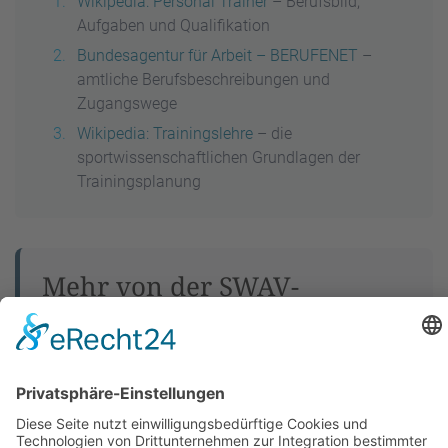
Wikipedia: Personal Trainer
– Berufsbild,
Aufgaben und Qualifikation
Bundesagentur für Arbeit – BERUFENET
–
amtliche Berufsbeschreibungen und
Zugangswege
Wikipedia: Trainingslehre
– die
sportwissenschaftlichen Grundlagen der
Trainingsplanung
Mehr von der SWAV-
Akademie
ZFU-zugelassene Lehrgänge
Alle Online-Ausbildungen
Das SWAV-Zertifikat