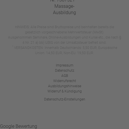
HINWEIS: Alle Preise sind Bruttopreise und beinhalten bereits die
gesetzlich vorgeschriebene Mehrwertsteuer (MwSt).
Ausgenommen Seminare, Online-Ausbildungen und Kurse etc., die nach §
4 Nr. 21 a) bb) UStG von der Umsatzsteuer befreit sind.
*
VERSANDKOSTEN: Innerhalb Deutschlands: 5,50 EUR, Europäische
Union: 14,50 EUR, Non-EU: 19,50 EUR.
Impressum
Datenschutz
AGB
Widerrufsrecht
Ausbildungshinweise
Widerruf & Kündigung
Datenschutz-Einstellungen
Google Bewertung