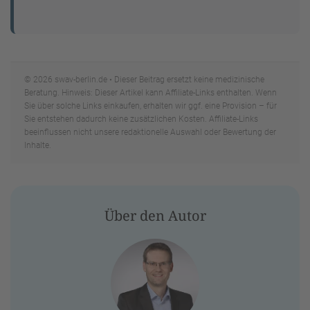
© 2026 swav-berlin.de • Dieser Beitrag ersetzt keine medizinische
Beratung. Hinweis: Dieser Artikel kann Affiliate-Links enthalten. Wenn
Sie über solche Links einkaufen, erhalten wir ggf. eine Provision – für
Sie entstehen dadurch keine zusätzlichen Kosten. Affiliate-Links
beeinflussen nicht unsere redaktionelle Auswahl oder Bewertung der
Inhalte.
Über den Autor