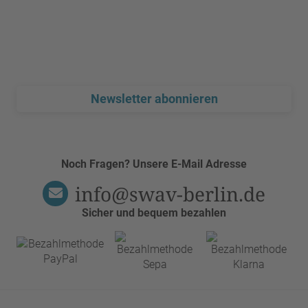
erkläre mit Absenden dieses Formulars, dass ich mit der
Verarbeitung meiner angegebenen Daten zum Zweck der
Bearbeitung der Anfrage einverstanden bin. Weitere Informationen
finden Sie auf unserer Webseite unter:
Datenschutzerklärung
und
Widerrufshinweise
.
*
Newsletter abonnieren
Noch Fragen? Unsere E-Mail Adresse
info@swav-berlin.de
Sicher und bequem bezahlen