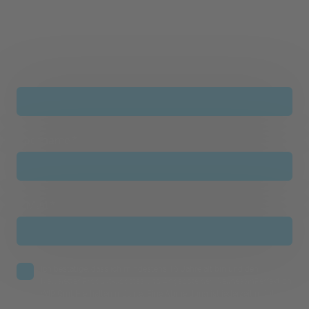
5% Rabatt auf Ihre nächste
Bestellung erhalten...
Vorname
*
Nachname
*
E-Mail
*
Ich bestätige, dass ich mindestens 16 Jahre alt bin und den
Newsletter, Produkt-Updates und Angebote der WellnessInPerfektion
WIP GmbH erhalten möchte. Eine Abmeldung ist jederzeit möglich.
Ich habe die Datenschutzerklärung zur Kenntnis genommen und