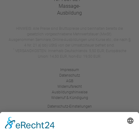
HINWEIS: Alle Preise sind Bruttopreise und beinhalten bereits die
gesetzlich vorgeschriebene Mehrwertsteuer (MwSt).
Ausgenommen Seminare, Online-Ausbildungen und Kurse etc., die nach §
4 Nr. 21 a) bb) UStG von der Umsatzsteuer befreit sind.
*
VERSANDKOSTEN: Innerhalb Deutschlands: 5,50 EUR, Europäische
Union: 14,50 EUR, Non-EU: 19,50 EUR.
Impressum
Datenschutz
AGB
Widerrufsrecht
Ausbildungshinweise
Widerruf & Kündigung
Datenschutz-Einstellungen