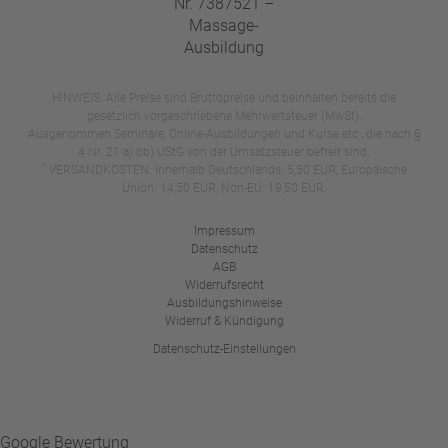
HINWEIS: Alle Preise sind Bruttopreise und beinhalten bereits die
gesetzlich vorgeschriebene Mehrwertsteuer (MwSt).
Ausgenommen Seminare, Online-Ausbildungen und Kurse etc., die nach §
4 Nr. 21 a) bb) UStG von der Umsatzsteuer befreit sind.
*
VERSANDKOSTEN: Innerhalb Deutschlands: 5,50 EUR, Europäische
Union: 14,50 EUR, Non-EU: 19,50 EUR.
Impressum
Datenschutz
AGB
Widerrufsrecht
Ausbildungshinweise
Widerruf & Kündigung
Datenschutz-Einstellungen
Google Bewertung