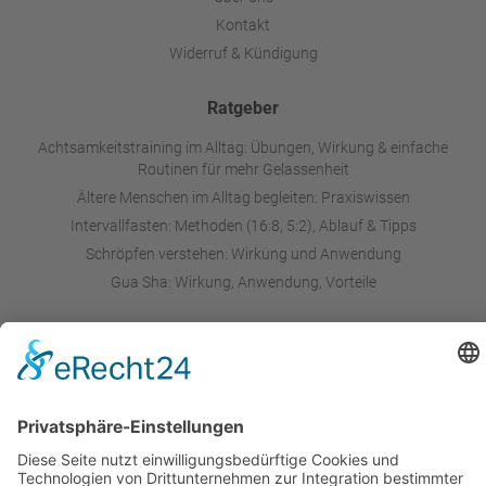
Kontakt
Widerruf & Kündigung
Ratgeber
Achtsamkeitstraining im Alltag: Übungen, Wirkung & einfache
Routinen für mehr Gelassenheit
Ältere Menschen im Alltag begleiten: Praxiswissen
Intervallfasten: Methoden (16:8, 5:2), Ablauf & Tipps
Schröpfen verstehen: Wirkung und Anwendung
Gua Sha: Wirkung, Anwendung, Vorteile
Hier finden Sie #wipakademie auch