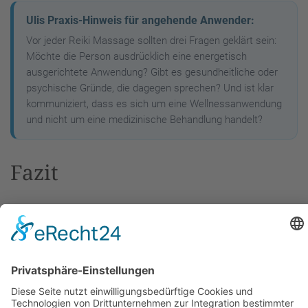
Ulis Praxis-Hinweis für angehende Anwender:
Vor jeder Reiki Massage sollten drei Fragen geklärt sein:
Möchte die Person ausdrücklich eine energetisch
ausgerichtete Anwendung? Gibt es gesundheitliche oder
psychische Gründe, die dagegen sprechen? Und ist klar
kommuniziert, dass es sich um eine Wellnessanwendung
und nicht um eine medizinische Behandlung handelt?
Fazit
Die Reiki Massage verbindet Reiki, achtsame
Berührung und sanfte Massageelemente zu einer
ruhigen Wellnessanwendung. Im Mittelpunkt stehen
Entspannung, innere Balance, Körperwahrnehmung
und ein geschützter Raum für Erholung.