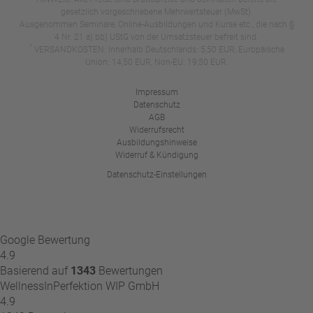
gesetzlich vorgeschriebene Mehrwertsteuer (MwSt).
Ausgenommen Seminare, Online-Ausbildungen und Kurse etc., die nach §
4 Nr. 21 a) bb) UStG von der Umsatzsteuer befreit sind.
*
VERSANDKOSTEN: Innerhalb Deutschlands: 5,50 EUR, Europäische
Union: 14,50 EUR, Non-EU: 19,50 EUR.
Impressum
Datenschutz
AGB
Widerrufsrecht
Ausbildungshinweise
Widerruf & Kündigung
Datenschutz-Einstellungen
Google Bewertung
4.9
Basierend auf
1343
Bewertungen
WellnessInPerfektion WIP GmbH
4.9