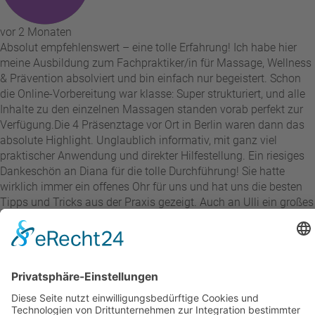
vor 2 Monaten
Absolut empfehlenswert – eine tolle Erfahrung! Ich habe hier
meine Ausbildung zum Fachpraktiker/in für Massage, Wellness
& Prävention absolviert und bin einfach nur begeistert. Schon
die Online-Vorbereitung war klasse: Super strukturiert, und alle
Inhalte zu den einzelnen Massagen standen vorab perfekt zur
Verfügung. ​Die 4 Präsenztage vor Ort in Berlin waren dann das
absolute Highlight. Unglaublich informativ, mit ganz viel
praktischer Anwendung und direkter Hilfestellung. Ein riesiges
Dankeschön an Diana für die tolle Durchführung! Sie hatte
wirklich immer ein offenes Ohr für uns und hat uns die besten
Tipps und Tricks aus der Praxis gezeigt. Auch an Ulli ein großes
Danke für die tolle und reibungslose Vorbereitung der Kurse. ​Ihr
seid ein tolles Team, es war eine wunderschöne Zeit und eine
großartige Erfahrung für mich. Macht weiter so!
Andre Stix