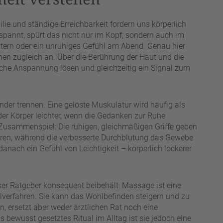
ilie und ständige Erreichbarkeit fordern uns körperlich
pannt, spürt das nicht nur im Kopf, sondern auch im
ltern oder ein unruhiges Gefühl am Abend. Genau hier
nen zugleich an. Über die Berührung der Haut und die
liche Anspannung lösen und gleichzeitig ein Signal zum
nder trennen. Eine gelöste Muskulatur wird häufig als
der Körper leichter, wenn die Gedanken zur Ruhe
usammenspiel: Die ruhigen, gleichmäßigen Griffe geben
ren, während die verbesserte Durchblutung das Gewebe
ach ein Gefühl von Leichtigkeit – körperlich lockerer
eser Ratgeber konsequent beibehält: Massage ist eine
verfahren. Sie kann das Wohlbefinden steigern und zu
n, ersetzt aber weder ärztlichen Rat noch eine
bewusst gesetztes Ritual im Alltag ist sie jedoch eine