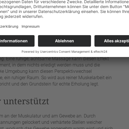
© WellnessInPerfektion WIP GmbH (KI/künstlich erzeugt)
rung. Eine ruhige, achtsame Massage kann diesen Effekt
ment, in dem nichts erledigt werden muss und die
 Die Umgebung kann diesen Perspektivwechsel
ein ruhiger Raum. So wird aus reiner Muskelarbeit ein
richt und den Grundstein für echte Erholung legt.
 unterstützt
lem an der Muskulatur und am Gewebe an. Durch
annungen gelockert und verhärtete Stellen weicher
eregt, wodurch das Gewebe angenehm warm wird und sich