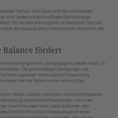
gewählten Technik, dem Druck und den individuellen
e wirkt anders als eine kräftigere Sportmassage.
leibt: Ein leichtes Wärmegefühl ist erwünscht, Schmerz
So bleibt die Massage eine unterstützende Wohltat für den
 Balance fördert
die mentale Komponente, die Massage so beliebt macht. In
 abschalten. Die gleichmäßigen Bewegungen, die
en beim Loslassen helfen und zur Entspannung
 kleine Insel der Ruhe in einem vollen Alltag.
ge kann Stress subjektiv verringern und beim Entspannen
ne Behandlung psychischer Erkrankungen. Wer unter
ven Verstimmungen leidet, sollte ärztlichen oder
ndes Wohlfühl-Ritual kann Massage jedoch einen
Die folgenden Punkte fassen zusammen, wie sich die