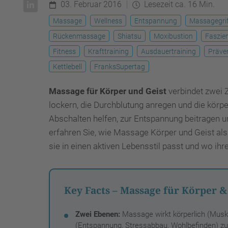
03. Februar 2016
Lesezeit ca. 16 Min.
Massage
Wellness
Entspannung
Massagegri
Rückenmassage
Shiatsu
Moxibustion
Faszie
Fitness
Krafttraining
Ausdauertraining
Präven
Kettlebell
FranksSupertag
Massage für Körper und Geist
verbindet zwei Z
lockern, die Durchblutung anregen und die körp
Abschalten helfen, zur Entspannung beitragen u
erfahren Sie, wie Massage Körper und Geist als 
sie in einen aktiven Lebensstil passt und wo ihr
Key Facts – Massage für Körper &
Zwei Ebenen:
Massage wirkt körperlich (Musk
(Entspannung, Stressabbau, Wohlbefinden) zu