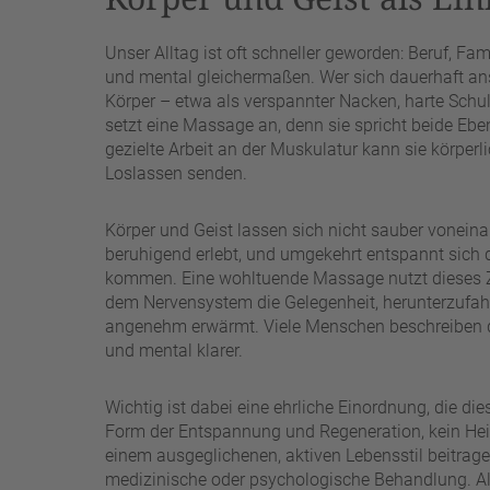
Unser Alltag ist oft schneller geworden: Beruf, Fam
und mental gleichermaßen. Wer sich dauerhaft ans
Körper – etwa als verspannter Nacken, harte Schu
setzt eine Massage an, denn sie spricht beide Ebe
gezielte Arbeit an der Muskulatur kann sie körper
Loslassen senden.
Körper und Geist lassen sich nicht sauber voneina
beruhigend erlebt, und umgekehrt entspannt sich 
kommen. Eine wohltuende Massage nutzt dieses Z
dem Nervensystem die Gelegenheit, herunterzufah
angenehm erwärmt. Viele Menschen beschreiben dan
und mental klarer.
Wichtig ist dabei eine ehrliche Einordnung, die di
Form der Entspannung und Regeneration, kein Heil
einem ausgeglichenen, aktiven Lebensstil beitrage
medizinische oder psychologische Behandlung. Als 