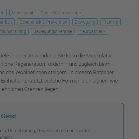
ffe
Massageöl
Ganzkörpermassage
narbeit
Gesundheit & Prävention
Bewegung
Training
tionstraining
Bewegungstherapie
Neuroathletik
iele in einer Anwendung: Sie kann die Muskulatur
erliche Regeneration fördern – und zugleich beim
nd das Wohlbefinden steigern. In diesem Ratgeber
Einheit unterstützt, welche Formen sich eignen, wie
e ehrlichen Grenzen liegen.
 Geist
eln, Durchblutung, Regeneration) und mental
gleich.