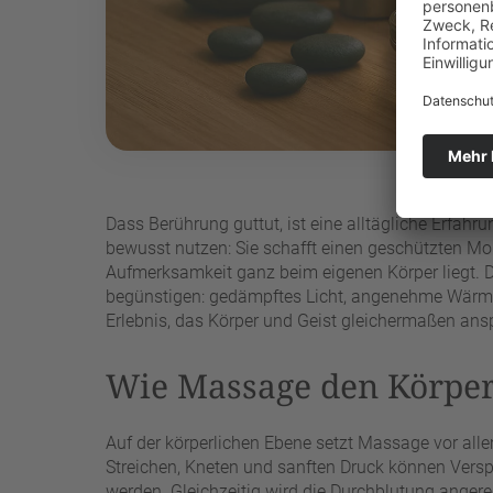
Dass Berührung guttut, ist eine alltägliche Erfah
bewusst nutzen: Sie schafft einen geschützten Mo
Aufmerksamkeit ganz beim eigenen Körper liegt.
begünstigen: gedämpftes Licht, angenehme Wärme, 
Erlebnis, das Körper und Geist gleichermaßen ansp
Wie Massage den Körper
Auf der körperlichen Ebene setzt Massage vor al
Streichen, Kneten und sanften Druck können Versp
werden. Gleichzeitig wird die Durchblutung ang