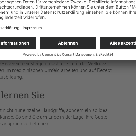
r und medizinischen Bademeister“
ist dagegen ein
dauert in der Regel rund zweieinhalb Jahre an einer
n Prüfung ab. Erst diese Qualifikation – oder Berufe wie
hender Erlaubnis – befugt zu medizinischen Massagen und
en sich aber an unterschiedliche Ziele. Wer flexibel,
essbereich einsteigen möchte, ist mit der Wellness-
n im medizinischen Umfeld arbeiten und auf Rezept
Ausbildung.
lernen Sie
nicht nur einzelne Handgriffe, sondern ein solides
unde. So sind Sie am Ende in der Lage, Ihre Gäste
tsanspruch zu betreuen.