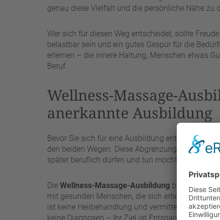
genau diese Vielfalt und die persönliche Nähe zu 
Wer sich für diesen Weg entscheidet, sollte Freu
belastbar sein und ein gutes Gespür für die Bedür
erlernen – die innere Haltung, Menschen etwas Gut
Beruf.
Wellness-Massage-Ausbil
anerkannte Ausbildung
Bevor Sie sich für eine Ausbildung entscheiden, lo
den beiden Wegen. Diese Abgrenzung ist nicht nur
später beruflich dürfen und tun möchten.
Die
Wellness-Massage-Ausbildung
befähigt Sie 
mit gesunden Menschen, die sich erholen und etw
ist keine Heilbehandlung und vermittelt keine Hei
keine Diagnosen – Ihr Ziel ist Entspannung, nicht 