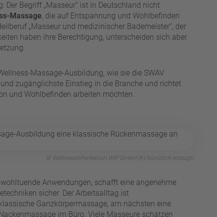
: Der Begriff „Masseur“ ist in Deutschland nicht
ess-Massage
, die auf Entspannung und Wohlbefinden
 Heilberuf „Masseur und medizinischer Bademeister“, der
iten haben ihre Berechtigung, unterscheiden sich aber
setzung.
r Wellness-Massage-Ausbildung, wie sie die SWAV
 und zugänglichste Einstieg in die Branche und richtet
tion und Wohlbefinden arbeiten möchten.
© WellnessInPerfektion WIP GmbH (KI/künstlich erzeugt)
ch wohltuende Anwendungen, schafft eine angenehme
chniken sicher. Der Arbeitsalltag ist
 klassische Ganzkörpermassage, am nächsten eine
 Nackenmassage im Büro. Viele Masseure schätzen