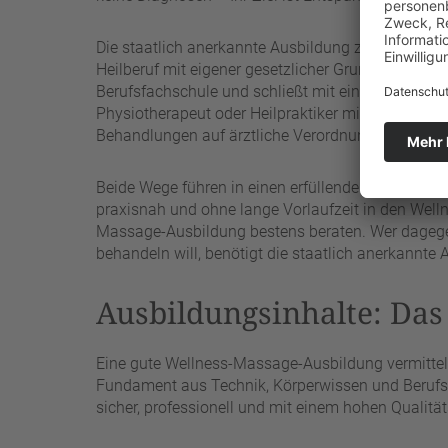
Die staatlich anerkannte Ausbildung zum
„Masseu
Heilberuf mit eigener gesetzlicher Grundlage. Sie 
Berufsfachschule und schließt mit einer staatliche
Physiotherapeut oder Heilpraktiker mit entsprec
Behandlungen auf ärztliche Verordnung.
Beide Wege führen in einen erfüllenden Beruf, richt
praxisnah und ohne lange Vorlaufzeit in den Welln
Massage-Ausbildung bestens beraten. Wer dagege
behandeln will, benötigt die staatlich anerkannte 
Ausbildungsinhalte: Das 
Eine gute Wellness-Massage-Ausbildung vermittelt 
Fundament aus Technik, Körperwissen und Berufsk
sicher, professionell und mit einem hohen Qualitä