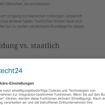
den Menschen, die sie betreuen.
de am Umgang mit Menschen mitbringen, körperlich
fnisse anderer haben. Fachliches Wissen lässt sich
es tun zu wollen, ist die beste Grundlage für diesen
dung vs. staatlich
hnt sich ein klarer Blick auf den Unterschied zwischen
 eine Formalie, sondern entscheidend für das, was Sie
zu Entspannungs- und Wellnessmassagen. Sie arbeiten
as für ihr Wohlbefinden tun möchten. Diese Ausbildung
lkunde. Sie behandeln also keine Krankheiten und stellen
Therapie.