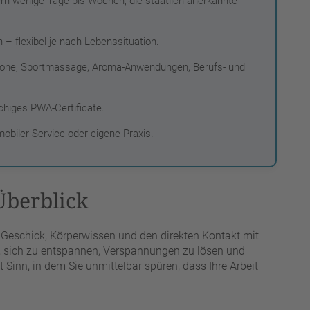
n wenige Tage bis Wochen; die staatlich anerkannte
 – flexibel je nach Lebenssituation.
tone, Sportmassage, Aroma-Anwendungen, Berufs- und
chiges PWA-Certificate.
obiler Service oder eigene Praxis.
Überblick
Geschick, Körperwissen und den direkten Kontakt mit
n, sich zu entspannen, Verspannungen zu lösen und
t Sinn, in dem Sie unmittelbar spüren, dass Ihre Arbeit