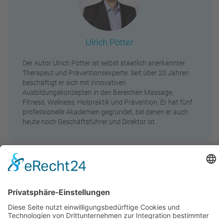
Ulrich Pötter
Der Autor Ulrich Pötter ist selbst staatlich anerkannter
Therapeut und Präventionsexperte. Seit über 20 Jahren
beschäftigt er sich mit innovativen
Ausbildungskonzepten in den Bereichen Massage,
Fitness, Wellness, Heilpraktik und Prävention. Er hat fünf
professionelle Akademien gegründet, bei denen er auch
heute noch Geschäftsführer und Direktor ist.
Wie wäre es mit ein paar
weiteren interessanten