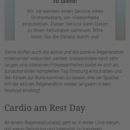
zu laden!
Wir verwenden einen Service eines
Drittanbieters, um Videoinhalte
einzubetten. Dieser Service kann Daten
zu Ihren Aktivitäten sammeln. Bitte
lesen Sie die Details durch und
stimmen Sie der Nutzung des Service
zu, um dieses Video anzusehen.
Gerne dürfen auch die aktive und die passive Regeneration
miteinander verbunden werden. Insbesondere nach sehr
langen und intensiven Fitnesseinheiten bietet es sich an,
Mehr Informationen
zunächst einen kompletten Tag Erholung einzuhalten und
den Körper zur Ruhe kommen zu lassen, ehe der Sportler
Akzeptieren
mit der aktiven Regeneration wieder langsam in sein
Workout einsteigt.
powered by
Usercentrics Consent
Management Platform
&
eRecht24
Cardio am Rest Day
An einem Regenerationstag geht es in erster Linie darum,
mit wenig Belastung und Intensität zu trainieren.