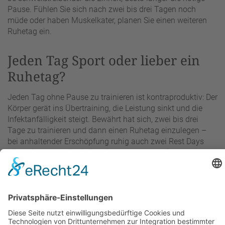
Pause. Fühlen Sie sich nach zwei bis drei Tagen noch
müde oder haben Muskelkater, planen Sie einen weiteren
Ruhetag ein.
Jeden Tag Sport oder lieber ein
Ruhetag?
Jeden Tag ohne Pause zu trainieren ist kontraproduktiv: Der
Körper gerät ins Übertraining, die Leistung sinkt und die
Infektanfälligkeit steigt. Bewährt hat sich, zwei bis drei
Tage zu trainieren und dann einen Ruhetag einzulegen –
bei anhaltender Erschöpfung ruhig auch zwei Rest Days
hintereinander. Wichtig ist, die Ruhetage
fest im
Trainingsplan
einzuplanen statt spontan. Im Alter gewinnt
die Regeneration zusätzlich an Bedeutung, da sich das
Gewebe langsamer erholt – hier sollten die Ruhephasen
großzügiger ausfallen.