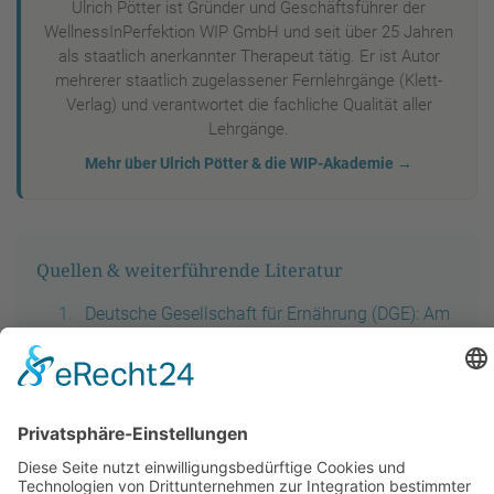
Ulrich Pötter ist Gründer und Geschäftsführer der
WellnessInPerfektion WIP GmbH und seit über 25 Jahren
als staatlich anerkannter Therapeut tätig. Er ist Autor
mehrerer staatlich zugelassener Fernlehrgänge (Klett-
Verlag) und verantwortet die fachliche Qualität aller
Lehrgänge.
Mehr über Ulrich Pötter & die WIP-Akademie →
Quellen & weiterführende Literatur
Deutsche Gesellschaft für Ernährung (DGE): Am
besten Wasser trinken – Empfehlung rund 1,5
Liter pro Tag
DocCheck Flexikon: Dehydratation – Formen,
Symptome & Therapie (medizinisches
Fachlexikon)
Wikipedia: Trinkwasser – Bedarf, Qualität &