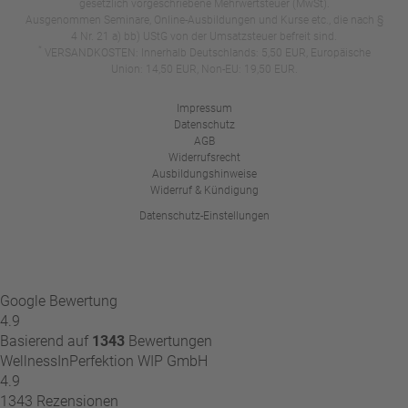
gesetzlich vorgeschriebene Mehrwertsteuer (MwSt).
Ausgenommen Seminare, Online-Ausbildungen und Kurse etc., die nach §
4 Nr. 21 a) bb) UStG von der Umsatzsteuer befreit sind.
*
VERSANDKOSTEN: Innerhalb Deutschlands: 5,50 EUR, Europäische
Union: 14,50 EUR, Non-EU: 19,50 EUR.
Impressum
Datenschutz
AGB
Widerrufsrecht
Ausbildungshinweise
Widerruf & Kündigung
Datenschutz-Einstellungen
Google Bewertung
4.9
Basierend auf
1343
Bewertungen
WellnessInPerfektion WIP GmbH
4.9
1343 Rezensionen