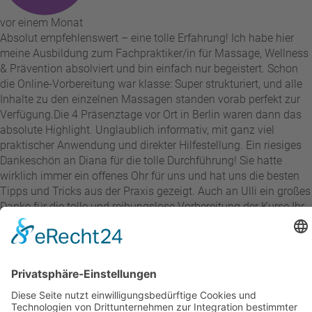
vor einem Monat
Absolut empfehlenswert – eine tolle Erfahrung! Ich habe hier
meine Ausbildung zum Fachpraktiker/in für Massage, Wellness
& Prävention absolviert und bin einfach nur begeistert. Schon
die Online-Vorbereitung war klasse: Super strukturiert, und alle
Inhalte zu den einzelnen Massagen standen vorab perfekt zur
Verfügung. ​Die 4 Präsenztage vor Ort in Berlin waren dann das
absolute Highlight. Unglaublich informativ, mit ganz viel
praktischer Anwendung und direkter Hilfestellung. Ein riesiges
Dankeschön an Diana für die tolle Durchführung! Sie hatte
wirklich immer ein offenes Ohr für uns und hat uns die besten
Tipps und Tricks aus der Praxis gezeigt. Auch an Ulli ein großes
Danke für die tolle und reibungslose Vorbereitung der Kurse. ​Ihr
seid ein tolles Team, es war eine wunderschöne Zeit und eine
großartige Erfahrung für mich. Macht weiter so!
Andre Stix