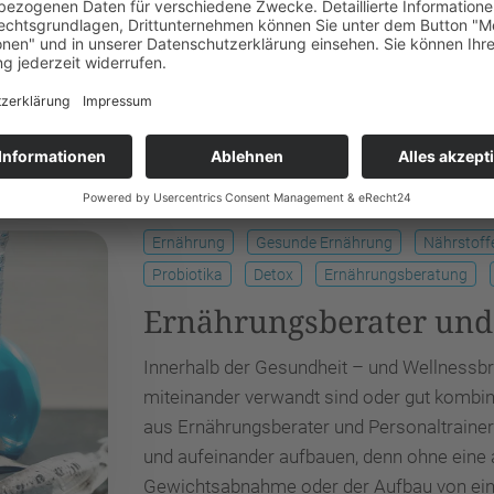
ich eignen und für wen es geeignet ist.
Ernährung
Gesunde Ernährung
Nährstoff
Probiotika
Detox
Ernährungsberatung
Ernährungsberater und 
Innerhalb der Gesundheit – und Wellnessbr
miteinander verwandt sind oder gut kombin
aus Ernährungsberater und Personaltrainer
und aufeinander aufbauen, denn ohne eine
Gewichtsabnahme oder der Aufbau von eine