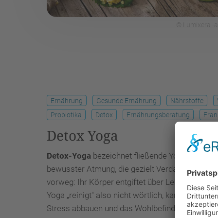
© Lumixera -
Ernährung
Gesunde Ernährung
Nährstoffe
Probiotika
Detox
Ernährungsberatung
Fran
Detox Yoga
Detox-Yoga
bezeichnet fließende Yoga-Sequen
bewusster Atmung, die gezielt Verdauung, Durc
vorweg: Ihr Körper entgiftet über Leber, Niere
Yoga „reinigt" also nicht wörtlich, kann diese n
Stress abbauen und das Wohlbefinden spürbar st