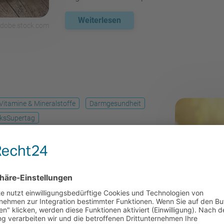
Weiterlesen
adobe.stock.com
Vitamine & Mineralstoffe
Darmgesundheit
ksSupertag
zen aus Drehhaltungen, Vorbeugen und
hblutung und Stoffwechsel anregen. Wichtig
n und Lymphsystem ganz von selbst. Detox-
atürlichen Prozesse aber unterstützen,
eigern. In diesem Ratgeber erfahren Sie,