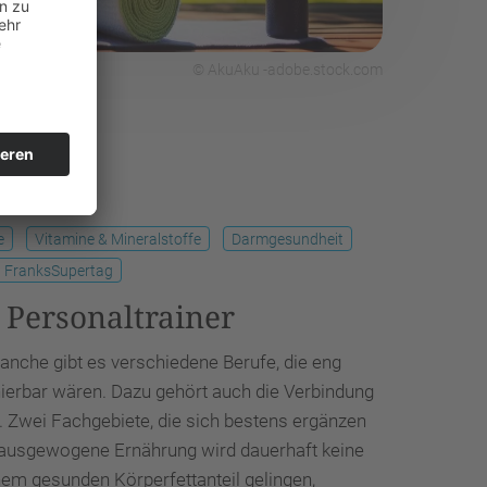
© AkuAku -adobe.stock.com
e
Vitamine & Mineralstoffe
Darmgesundheit
FranksSupertag
Personaltrainer
anche gibt es verschiedene Berufe, die eng
ierbar wären. Dazu gehört auch die Verbindung
. Zwei Fachgebiete, die sich bestens ergänzen
 ausgewogene Ernährung wird dauerhaft keine
m gesunden Körperfettanteil gelingen,