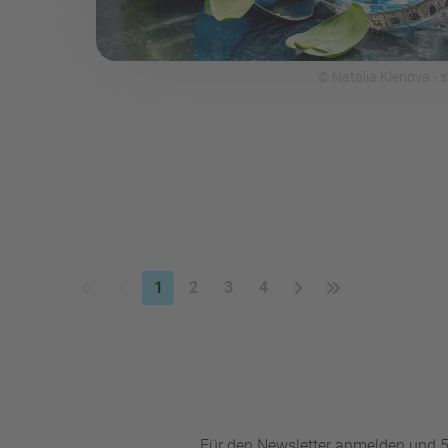
© Natalia Klenova -
1
2
3
4
Für den Newsletter anmelden und 5%