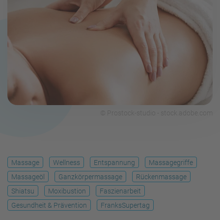
© Prostock-studio - stock.adobe.com
Massage
Wellness
Entspannung
Massagegriffe
Massageöl
Ganzkörpermassage
Rückenmassage
Shiatsu
Moxibustion
Faszienarbeit
Gesundheit & Prävention
FranksSupertag