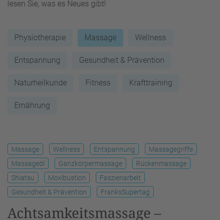
lesen Sie, was es Neues gibt!
Physiotherapie
Massage
Wellness
Entspannung
Gesundheit & Prävention
Naturheilkunde
Fitness
Krafttraining
Ernährung
Massage
Wellness
Entspannung
Massagegriffe
Massageöl
Ganzkörpermassage
Rückenmassage
Shiatsu
Moxibustion
Faszienarbeit
Gesundheit & Prävention
FranksSupertag
Achtsamkeitsmassage –