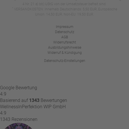
4 Nr. 21 a) bb) UStG von der Umsatzsteuer befreit sind.
*
VERSANDKOSTEN: Innerhalb Deutschlands: 5,50 EUR, Europäische
Union: 14,50 EUR, Non-EU: 19,50 EUR.
Impressum
Datenschutz
AGB
Widerrufsrecht
Ausbildungshinweise
Widerruf & Kündigung
Datenschutz-Einstellungen
Google Bewertung
4.9
Basierend auf
1343
Bewertungen
WellnessInPerfektion WIP GmbH
4.9
1343 Rezensionen